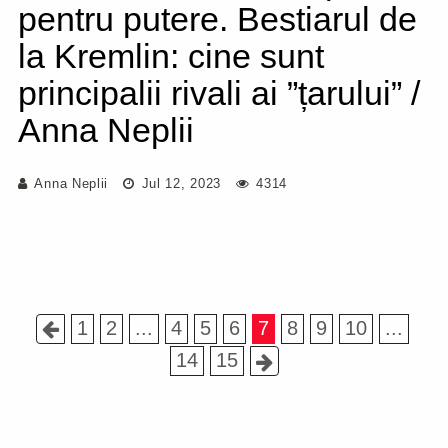
pentru putere. Bestiarul de
la Kremlin: cine sunt
principalii rivali ai ”țarului” /
Anna Neplii
Anna Neplii
Jul 12, 2023
4314
1
2
...
4
5
6
7
8
9
10
...
14
15