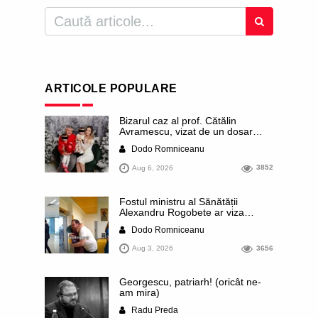
ARTICOLE POPULARE
Bizarul caz al prof. Cătălin
Avramescu, vizat de un dosar
DIICOT pentru „pornografie
Dodo Romniceanu
infantilă”. Miroase a execuție
stalinistă. Cea mai imundă parte a
Aug 6, 2026
3852
presei publică inclusiv documente
„scurse” de la stat în care sunt
dezvăluite date ultra-personale
Fostul ministru al Sănătății
ale profesorului, inclusiv
Alexandru Rogobete ar viza
diagnostice și tratamente
funcția lui Dominic Fritz de primar
Dodo Romniceanu
al orașului Timișoara. Pesedistul
publică imagini demne de Coreea
Aug 3, 2026
3656
de Nord cu femei din Timișoara
care îl strâng în brațe plângând
Georgescu, patriarh! (oricât ne-
am mira)
Radu Preda