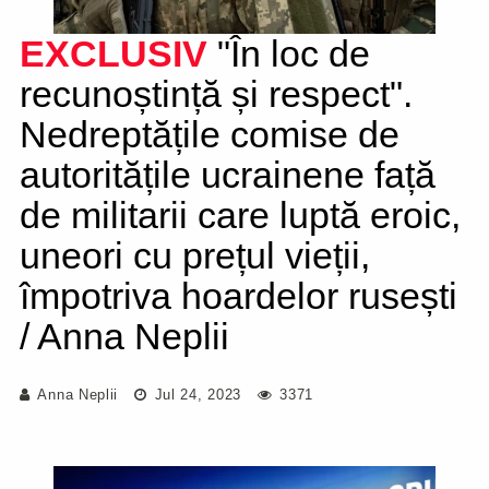
EXCLUSIV
"În loc de
recunoștință și respect".
Nedreptățile comise de
autoritățile ucrainene față
de militarii care luptă eroic,
uneori cu prețul vieții,
împotriva hoardelor rusești
/ Anna Neplii
Anna Neplii
Jul 24, 2023
3371