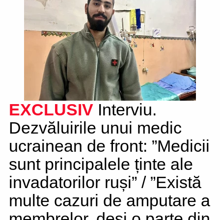
EXCLUSIV
Interviu.
Dezvăluirile unui medic
ucrainean de front: ”Medicii
sunt principalele ținte ale
invadatorilor ruși” / ”Există
multe cazuri de amputare a
membrelor, deși o parte din