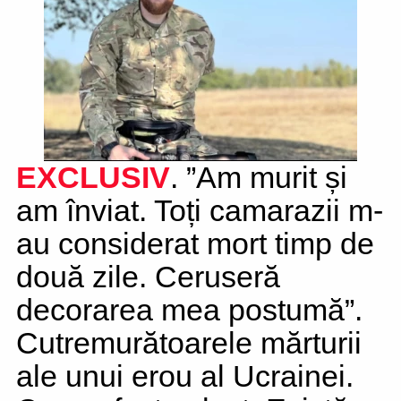
EXCLUSIV
. ”Am murit și
am înviat. Toți camarazii m-
au considerat mort timp de
două zile. Ceruseră
decorarea mea postumă”.
Cutremurătoarele mărturii
ale unui erou al Ucrainei.