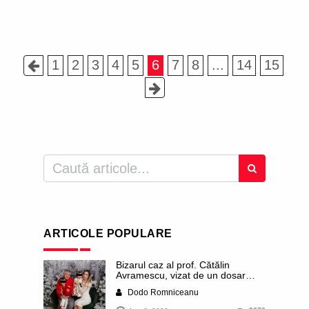
1
2
3
4
5
6
7
8
...
14
15
ARTICOLE POPULARE
Bizarul caz al prof. Cătălin
Avramescu, vizat de un dosar
DIICOT pentru „pornografie
Dodo Romniceanu
infantilă”. Miroase a execuție
stalinistă. Cea mai imundă parte a