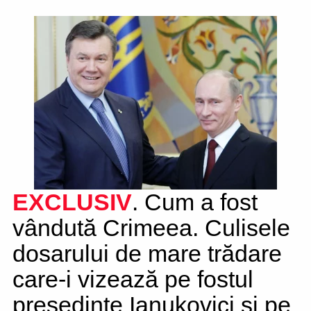
EXCLUSIV
. Cum a fost
vândută Crimeea. Culisele
dosarului de mare trădare
care-i vizează pe fostul
președinte Ianukovici și pe