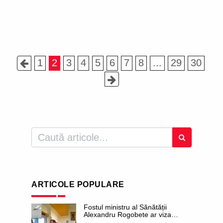
1
2
3
4
5
6
7
8
...
29
30
ARTICOLE POPULARE
Fostul ministru al Sănătății
Alexandru Rogobete ar viza
funcția lui Dominic Fritz de primar