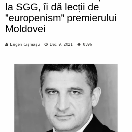
la SGG, îi dă lecții de
”europenism” premierului
Moldovei
Eugen Cișmașu
Dec 9, 2021
8396