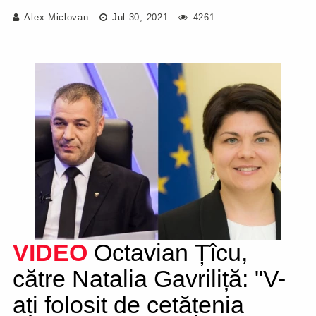
Alex Miclovan
Jul 30, 2021
4261
VIDEO
Octavian Țîcu,
către Natalia Gavriliță: "V-
ați folosit de cetățenia