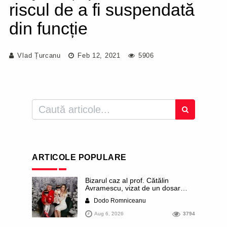
riscul de a fi suspendată
din funcție
Vlad Țurcanu
Feb 12, 2021
5906
ARTICOLE POPULARE
Bizarul caz al prof. Cătălin
Avramescu, vizat de un dosar
DIICOT pentru „pornografie
Dodo Romniceanu
infantilă”. Miroase a execuție
stalinistă. Cea mai imundă parte a
Aug 6, 2026
3794
presei publică inclusiv documente
„scurse” de la stat în care sunt