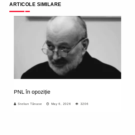
ARTICOLE SIMILARE
PNL în opoziție
R
Stelian Tănase
May 6, 2026
3206