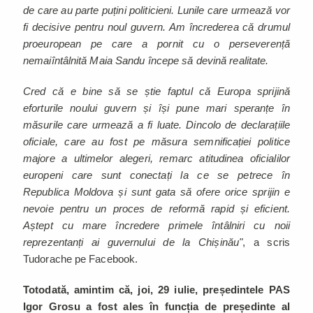
de care au parte puțini politicieni. Lunile care urmează vor
fi decisive pentru noul guvern. Am încrederea că drumul
proeuropean pe care a pornit cu o perseverență
nemaiîntâlnită Maia Sandu începe să devină realitate.
Cred că e bine să se știe faptul că Europa sprijină
eforturile noului guvern și își pune mari speranțe în
măsurile care urmează a fi luate. Dincolo de declarațiile
oficiale, care au fost pe măsura semnificației politice
majore a ultimelor alegeri, remarc atitudinea oficialilor
europeni care sunt conectați la ce se petrece în
Republica Moldova și sunt gata să ofere orice sprijin e
nevoie pentru un proces de reformă rapid și eficient.
Aștept cu mare încredere primele întâlniri cu noii
reprezentanți ai guvernului de la Chișinău"
, a scris
Tudorache pe Facebook.
Totodată, amintim că, joi, 29 iulie, președintele PAS
Igor Grosu a fost ales în funcția de președinte al