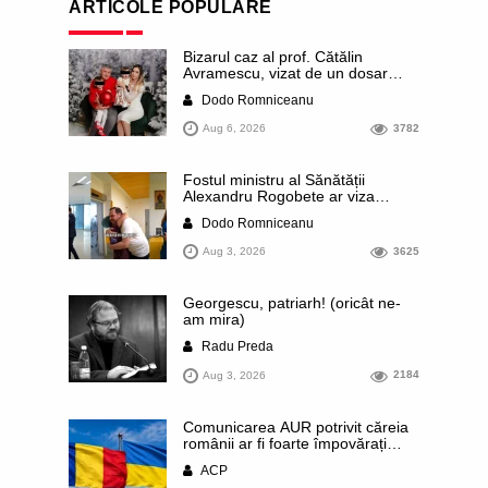
ARTICOLE POPULARE
Bizarul caz al prof. Cătălin
Avramescu, vizat de un dosar
DIICOT pentru „pornografie
Dodo Romniceanu
infantilă”. Miroase a execuție
stalinistă. Cea mai imundă parte a
Aug 6, 2026
3782
presei publică inclusiv documente
„scurse” de la stat în care sunt
dezvăluite date ultra-personale
Fostul ministru al Sănătății
ale profesorului, inclusiv
Alexandru Rogobete ar viza
diagnostice și tratamente
funcția lui Dominic Fritz de primar
Dodo Romniceanu
al orașului Timișoara. Pesedistul
publică imagini demne de Coreea
Aug 3, 2026
3625
de Nord cu femei din Timișoara
care îl strâng în brațe plângând
Georgescu, patriarh! (oricât ne-
am mira)
Radu Preda
Aug 3, 2026
2184
Comunicarea AUR potrivit căreia
românii ar fi foarte împovărați
financiar din cauza sprijinului
ACP
acordat Ucrainei este contrazisă