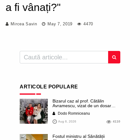
a fi vânați?"
Mircea Savin
May 7, 2019
4470
ARTICOLE POPULARE
Bizarul caz al prof. Cătălin
Avramescu, vizat de un dosar
DIICOT pentru „pornografie
Dodo Romniceanu
infantilă”. Miroase a execuție
stalinistă. Cea mai imundă parte a
Aug 6, 2026
4110
presei publică inclusiv documente
„scurse” de la stat în care sunt
dezvăluite date ultra-personale
Fostul ministru al Sănătății
ale profesorului, inclusiv