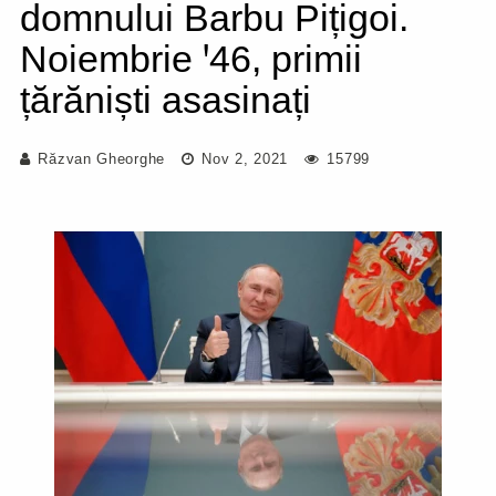
domnului Barbu Pițigoi.
Noiembrie ꞌ46, primii
țărăniști asasinați
Răzvan Gheorghe
Nov 2, 2021
15799