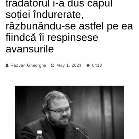
trădătorul i-a dus capul
soției îndurerate,
răzbunându-se astfel pe ea
fiindcă îi respinsese
avansurile
Răzvan Gheorghe
May 1, 2024
8418