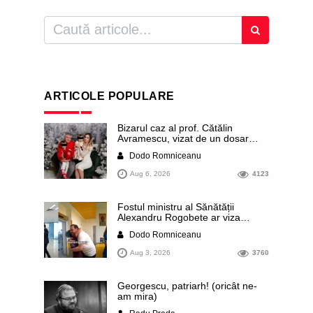
ARTICOLE POPULARE
Bizarul caz al prof. Cătălin
Avramescu, vizat de un dosar
DIICOT pentru „pornografie
Dodo Romniceanu
infantilă”. Miroase a execuție
stalinistă. Cea mai imundă parte a
Aug 6, 2026
4123
presei publică inclusiv documente
„scurse” de la stat în care sunt
dezvăluite date ultra-personale
Fostul ministru al Sănătății
ale profesorului, inclusiv
Alexandru Rogobete ar viza
diagnostice și tratamente
funcția lui Dominic Fritz de primar
Dodo Romniceanu
al orașului Timișoara. Pesedistul
publică imagini demne de Coreea
Aug 3, 2026
3760
de Nord cu femei din Timișoara
care îl strâng în brațe plângând
Georgescu, patriarh! (oricât ne-
am mira)