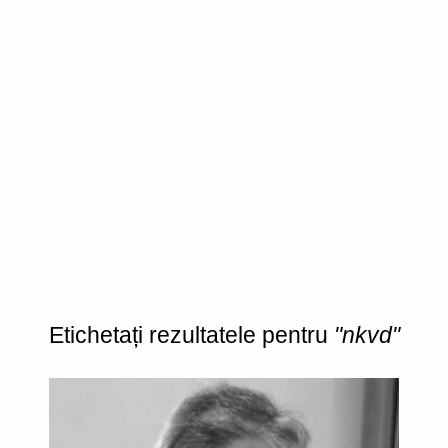
Etichetați rezultatele pentru
"nkvd"