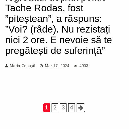
Tache Rodas, fost
”piteștean”, a răspuns:
”Voi? (râde). Nu rezistați
nici 2 ore. E nevoie să te
pregătești de suferință”
Maria Cenușă
Mar 17, 2024
4903
1
2
3
4