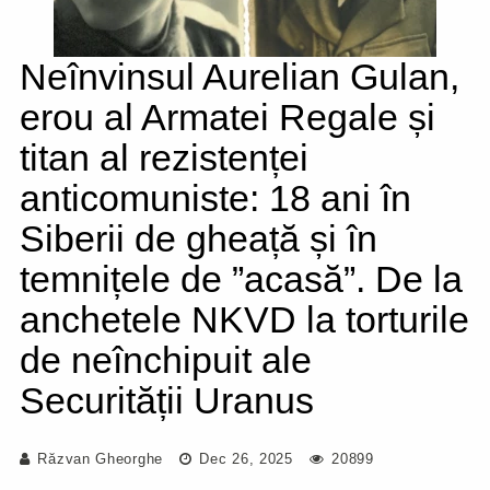
Neînvinsul Aurelian Gulan,
erou al Armatei Regale și
titan al rezistenței
anticomuniste: 18 ani în
Siberii de gheață și în
temnițele de ”acasă”. De la
anchetele NKVD la torturile
de neînchipuit ale
Securității Uranus
Răzvan Gheorghe
Dec 26, 2025
20899