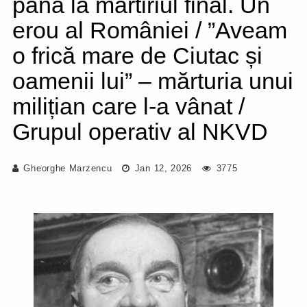
până la martiriul final. Un
erou al României / ”Aveam
o frică mare de Ciutac și
oamenii lui” – mărturia unui
milițian care l-a vânat /
Grupul operativ al NKVD
Gheorghe Marzencu
Jan 12, 2026
3775