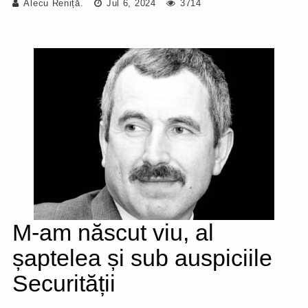
Alecu Reniță.
Jul 6, 2024
3714
M-am născut viu, al
șaptelea și sub auspiciile
Securității