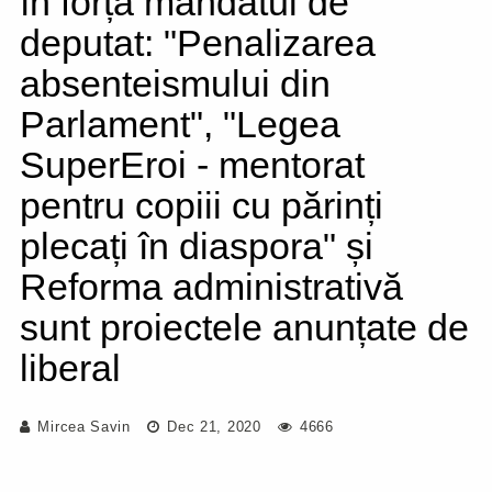
în forță mandatul de
deputat: "Penalizarea
absenteismului din
Parlament", "Legea
SuperEroi - mentorat
pentru copiii cu părinți
plecați în diaspora" și
Reforma administrativă
sunt proiectele anunțate de
liberal
Mircea Savin
Dec 21, 2020
4666