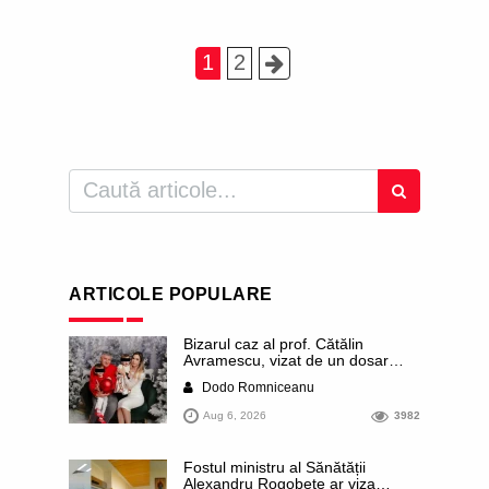
1
2
ARTICOLE POPULARE
Bizarul caz al prof. Cătălin
Avramescu, vizat de un dosar
DIICOT pentru „pornografie
Dodo Romniceanu
infantilă”. Miroase a execuție
stalinistă. Cea mai imundă parte a
Aug 6, 2026
3982
presei publică inclusiv documente
„scurse” de la stat în care sunt
dezvăluite date ultra-personale
Fostul ministru al Sănătății
ale profesorului, inclusiv
Alexandru Rogobete ar viza