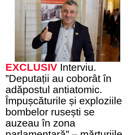
EXCLUSIV
Interviu.
”Deputații au coborât în
adăpostul antiatomic.
Împușcăturile și exploziile
bombelor rusești se
auzeau în zona
parlamentară” – mărturiile