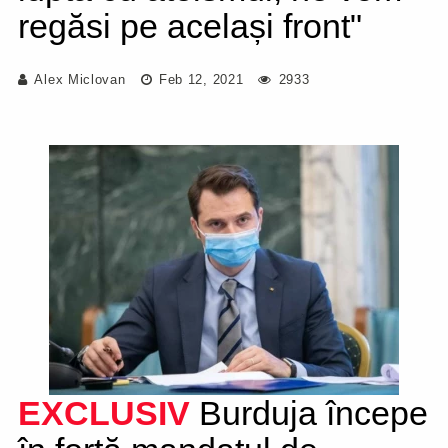
regăsi pe același front"
Alex Miclovan
Feb 12, 2021
2933
EXCLUSIV
Burduja începe