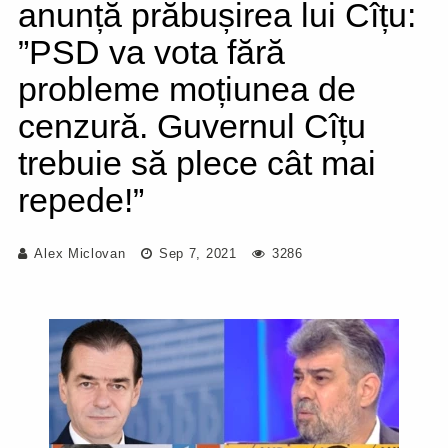
anunță prăbușirea lui Cîțu:
”PSD va vota fără
probleme moțiunea de
cenzură. Guvernul Cîțu
trebuie să plece cât mai
repede!”
Alex Miclovan
Sep 7, 2021
3286