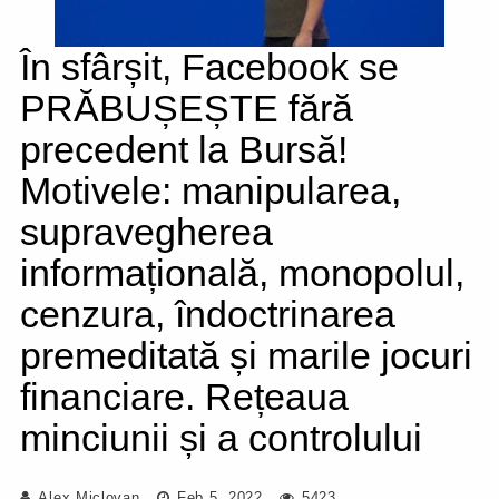
În sfârșit, Facebook se
PRĂBUȘEȘTE fără
precedent la Bursă!
Motivele: manipularea,
supravegherea
informațională, monopolul,
cenzura, îndoctrinarea
premeditată și marile jocuri
financiare. Rețeaua
minciunii și a controlului
Alex Miclovan
Feb 5, 2022
5423