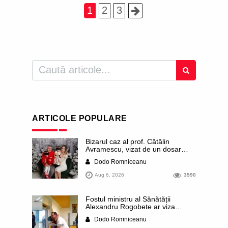
1
2
3
ARTICOLE POPULARE
Bizarul caz al prof. Cătălin
Avramescu, vizat de un dosar
DIICOT pentru „pornografie
Dodo Romniceanu
infantilă”. Miroase a execuție
stalinistă. Cea mai imundă parte a
Aug 6, 2026
3590
presei publică inclusiv documente
„scurse” de la stat în care sunt
dezvăluite date ultra-personale
Fostul ministru al Sănătății
ale profesorului, inclusiv
Alexandru Rogobete ar viza
diagnostice și tratamente
funcția lui Dominic Fritz de primar
Dodo Romniceanu
al orașului Timișoara. Pesedistul