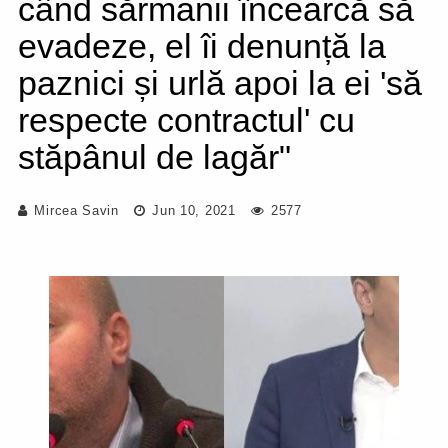
când sărmanii încearcă să
evadeze, el îi denunță la
paznici și urlă apoi la ei 'să
respecte contractul' cu
stăpânul de lagăr"
Mircea Savin
Jun 10, 2021
2577