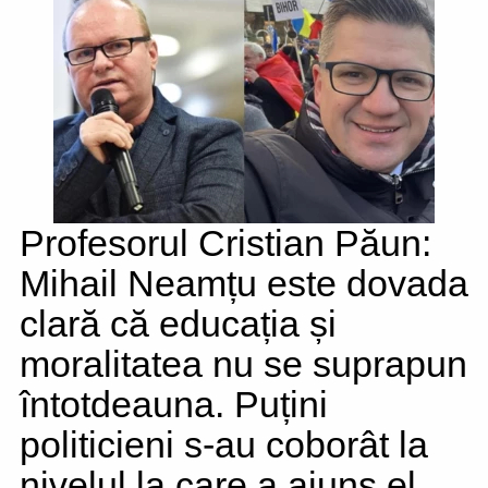
Profesorul Cristian Păun:
Mihail Neamțu este dovada
clară că educația și
moralitatea nu se suprapun
întotdeauna. Puțini
politicieni s-au coborât la
nivelul la care a ajuns el