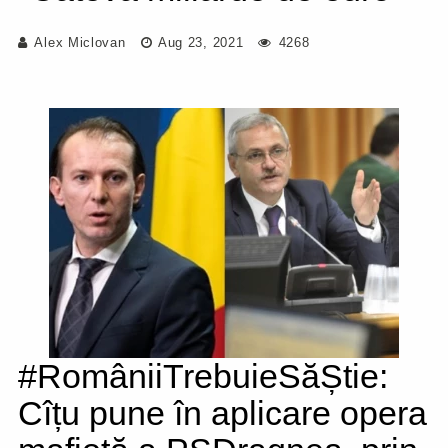
Alex Miclovan
Aug 23, 2021
4268
#RomâniiTrebuieSăȘtie:
Cîțu pune în aplicare opera