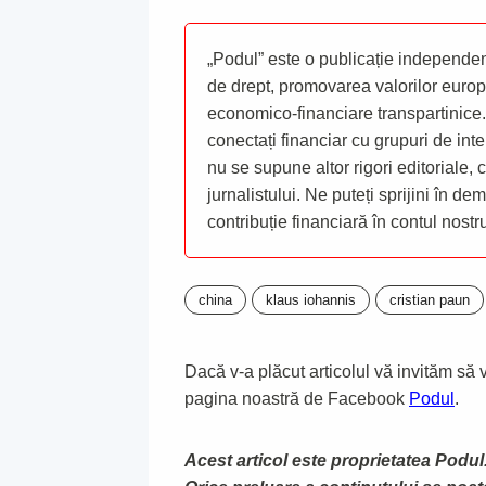
„Podul” este o publicație independent
de drept, promovarea valorilor europ
economico-financiare transpartinice.
conectați financiar cu grupuri de inte
nu se supune altor rigori editoriale,
jurnalistului. Ne puteți sprijini în de
contribuție financiară în contul nost
china
klaus iohannis
cristian paun
Dacă v-a plăcut articolul vă invităm să vă
pagina noastră de Facebook
Podul
.
Acest articol este proprietatea Podul.