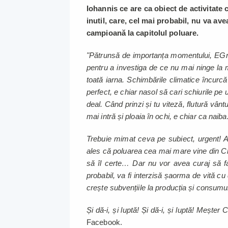
Iohannis ce are ca obiect de activitate
inutil, care, cel mai probabil, nu va av
campioană la capitolul poluare.
"Pătrunsă de importanța momentului, EGreta
pentru a investiga de ce nu mai ninge la m
toată iarna. Schimbările climatice încurcă 
perfect, e chiar nasol să cari schiurile pe 
deal. Când prinzi și tu viteză, flutură vântu
mai intră și ploaia în ochi, e chiar ca naiba
Trebuie mimat ceva pe subiect, urgent! Abi
ales că poluarea cea mai mare vine din 
să îl certe… Dar nu vor avea curaj să f
probabil, va fi interzisă șaorma de vită cu 
crește subvențiile la producția și consumul
Și dă-i, și luptă! Și dă-i, și luptă! Meșt
Facebook.