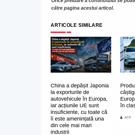
Orice preluare a continutului se poa
către pagina acestui articol.
ARTICOLE SIMILARE
China a depășit Japonia
Produc
la exporturile de
câștig
autovehicule în Europa,
Europ
iar acțiunile UE sunt
în cla
insuficiente, cu toate că
îi este amenințată una
ACP
din cele mai mari
industrii