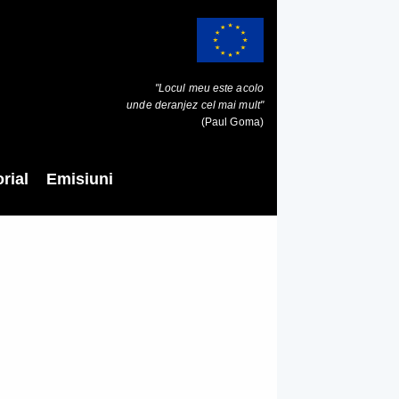
"Locul meu este acolo
unde deranjez cel mai mult"
(Paul Goma)
rial
Emisiuni