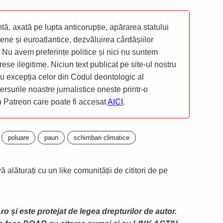
ă, axată pe lupta anticorupție, apărarea statului
ene și euroatlantice, dezvăluirea cârdășiilor
 Nu avem preferințe politice și nici nu suntem
rese ilegitime. Niciun text publicat pe site-ul nostru
 cu excepția celor din Codul deontologic al
mersurile noastre jurnalistice oneste printr-o
ru Patreon care poate fi accesat
AICI
.
poluare
paun
schimbari climatice
 alăturați cu un like comunității de cititori de pe
ro și este protejat de legea drepturilor de autor.