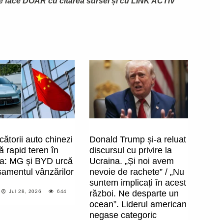
te face DOAR cu citarea sursei și cu LINK ACTIV
ătorii auto chinezi
Donald Trump și-a reluat
ă rapid teren în
discursul cu privire la
a: MG și BYD urcă
Ucraina. „Și noi avem
samentul vânzărilor
nevoie de rachete” / „Nu
suntem implicați în acest
Jul 28, 2026
644
război. Ne desparte un
ocean”. Liderul american
negase categoric