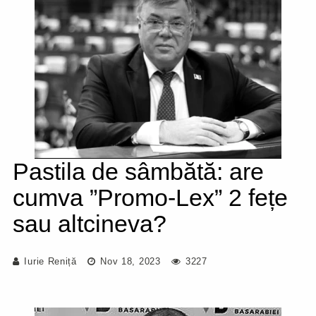
Pastila de sâmbătă: are
cumva ”Promo-Lex” 2 fețe
sau altcineva?
Iurie Reniță
Nov 18, 2023
3227