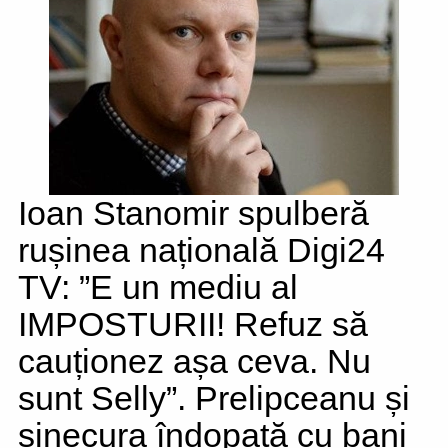
Ioan Stanomir spulberă
rușinea națională Digi24
TV: ”E un mediu al
IMPOSTURII! Refuz să
cauționez așa ceva. Nu
sunt Selly”. Prelipceanu și
sinecura îndopată cu bani