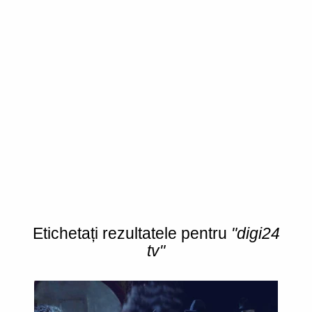
Etichetați rezultatele pentru
"digi24
tv"