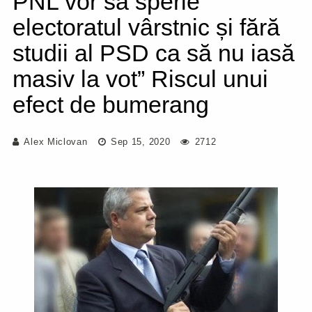
PNL vor să sperie
electoratul vârstnic și fără
studii al PSD ca să nu iasă
masiv la vot” Riscul unui
efect de bumerang
Alex Miclovan
Sep 15, 2020
2712