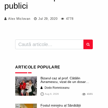
publici
Alex Miclovan
Jul 29, 2020
4778
ARTICOLE POPULARE
Bizarul caz al prof. Cătălin
Avramescu, vizat de un dosar
DIICOT pentru „pornografie
Dodo Romniceanu
infantilă”. Miroase a execuție
stalinistă. Cea mai imundă parte a
Aug 6, 2026
4101
presei publică inclusiv documente
„scurse” de la stat în care sunt
dezvăluite date ultra-personale
Fostul ministru al Sănătății
ale profesorului, inclusiv