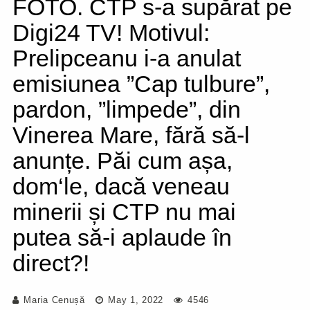
FOTO. CTP s-a supărat pe
Digi24 TV! Motivul:
Prelipceanu i-a anulat
emisiunea ”Cap tulbure”,
pardon, ”limpede”, din
Vinerea Mare, fără să-l
anunțe. Păi cum așa,
dom‘le, dacă veneau
minerii și CTP nu mai
putea să-i aplaude în
direct?!
Maria Cenușă
May 1, 2022
4546