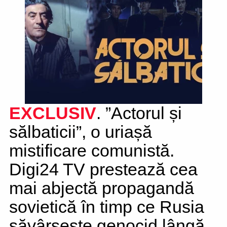
EXCLUSIV
. ”Actorul și
sălbaticii”, o uriașă
mistificare comunistă.
Digi24 TV prestează cea
mai abjectă propagandă
sovietică în timp ce Rusia
săvârșește genocid lângă