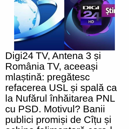
Digi24 TV, Antena 3 și
România TV, aceeași
mlaștină: pregătesc
refacerea USL și spală ca
la Nufărul înhăitarea PNL
cu PSD. Motivul? Banii
publici promiși de Cîțu și