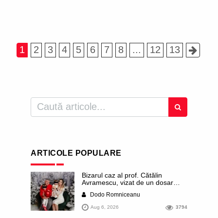
1
2
3
4
5
6
7
8
...
12
13
ARTICOLE POPULARE
Bizarul caz al prof. Cătălin
Avramescu, vizat de un dosar
DIICOT pentru „pornografie
Dodo Romniceanu
infantilă”. Miroase a execuție
stalinistă. Cea mai imundă parte a
Aug 6, 2026
3794
presei publică inclusiv documente