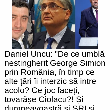
Daniel Uncu: "De ce umblă
nestingherit George Simion
prin România, în timp ce
alte țări îi interzic să intre
acolo? Ce joc faceți,
tovarășe Ciolacu?! Și
dumneavoastră și SRI și