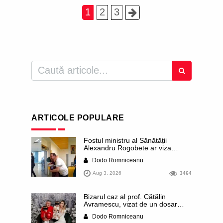
1
2
3
ARTICOLE POPULARE
Fostul ministru al Sănătății
Alexandru Rogobete ar viza
funcția lui Dominic Fritz de primar
Dodo Romniceanu
al orașului Timișoara. Pesedistul
publică imagini demne de Coreea
Aug 3, 2026
3464
de Nord cu femei din Timișoara
care îl strâng în brațe plângând
Bizarul caz al prof. Cătălin
Avramescu, vizat de un dosar
DIICOT pentru „pornografie
Dodo Romniceanu
infantilă”. Miroase a execuție