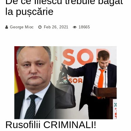
De ce Iliescu trebuie băgat
la pușcărie
George Mioc
Feb 26, 2021
18665
Rusofilii CRIMINALI!