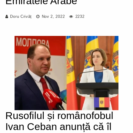
Emiratele Arabe
Doru Crivăț
Nov 2, 2022
2232
Rusofilul și românofobul
Ivan Ceban anunță că îl