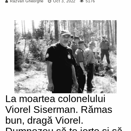
Răzvan Gheorghe
Oct 3, 2022
5176
La moartea colonelului
Viorel Siserman. Rămas
bun, dragă Viorel.