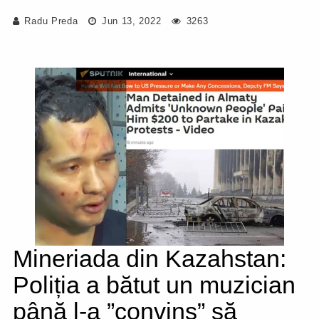
Radu Preda
Jun 13, 2022
3263
Mineriada din Kazahstan:
Poliția a bătut un muzician
până l-a ”convins” să