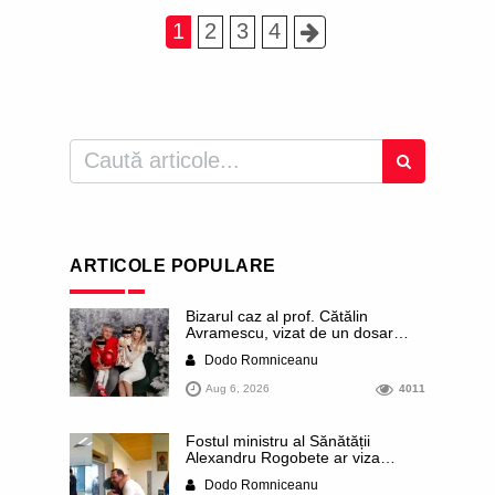
1
2
3
4
ARTICOLE POPULARE
Bizarul caz al prof. Cătălin
Avramescu, vizat de un dosar
DIICOT pentru „pornografie
Dodo Romniceanu
infantilă”. Miroase a execuție
stalinistă. Cea mai imundă parte a
Aug 6, 2026
4011
presei publică inclusiv documente
„scurse” de la stat în care sunt
dezvăluite date ultra-personale
Fostul ministru al Sănătății
ale profesorului, inclusiv
Alexandru Rogobete ar viza
diagnostice și tratamente
funcția lui Dominic Fritz de primar
Dodo Romniceanu
al orașului Timișoara. Pesedistul