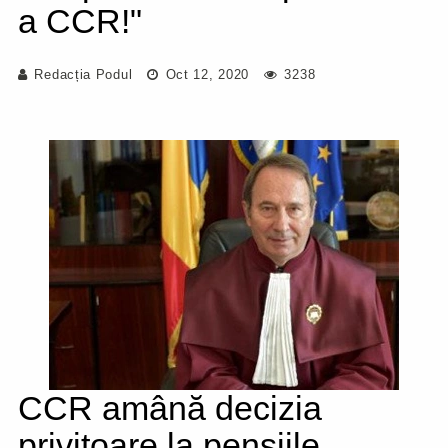
a CCR!"
Redacția Podul
Oct 12, 2020
3238
CCR amână decizia
privitoare la pensiile