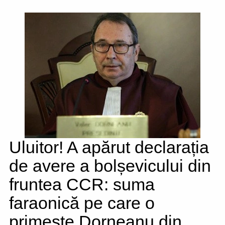
Uluitor! A apărut declarația
de avere a bolșevicului din
fruntea CCR: suma
faraonică pe care o
primește Dorneanu din