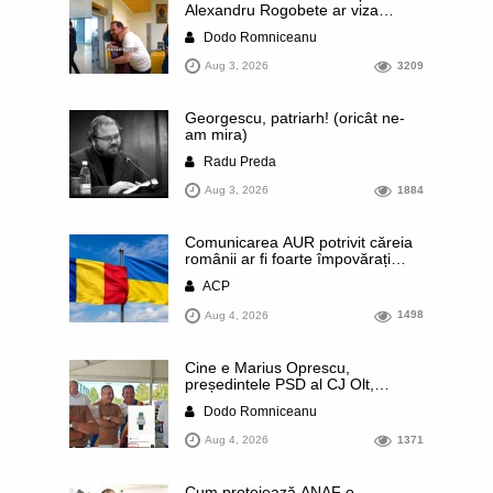
Alexandru Rogobete ar viza
funcția lui Dominic Fritz de primar
Dodo Romniceanu
al orașului Timișoara. Pesedistul
publică imagini demne de Coreea
Aug 3, 2026
3209
de Nord cu femei din Timișoara
care îl strâng în brațe plângând
Georgescu, patriarh! (oricât ne-
am mira)
Radu Preda
Aug 3, 2026
1884
Comunicarea AUR potrivit căreia
românii ar fi foarte împovărați
financiar din cauza sprijinului
ACP
acordat Ucrainei este contrazisă
chiar de un articol publicat de
Aug 4, 2026
1498
presa rusă. Datele prezentate
arată că România se numără
printre statele europene cu cele
Cine e Marius Oprescu,
mai mici contribuții pe cap de
președintele PSD al CJ Olt,
locuitor
surprins recent cu un ceas de
Dodo Romniceanu
44.000 de euro: a comis un
terifiant accident de circulație,
Aug 4, 2026
1371
finalizat cu achitare, deși
procurorii au suspectat inclusiv
falsificarea probelor de sânge.
Cum protejează ANAF o