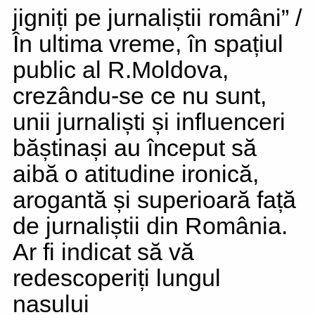
jigniți pe jurnaliștii români” /
În ultima vreme, în spațiul
public al R.Moldova,
crezându-se ce nu sunt,
unii jurnaliști și influenceri
băștinași au început să
aibă o atitudine ironică,
arogantă și superioară față
de jurnaliștii din România.
Ar fi indicat să vă
redescoperiți lungul
nasului