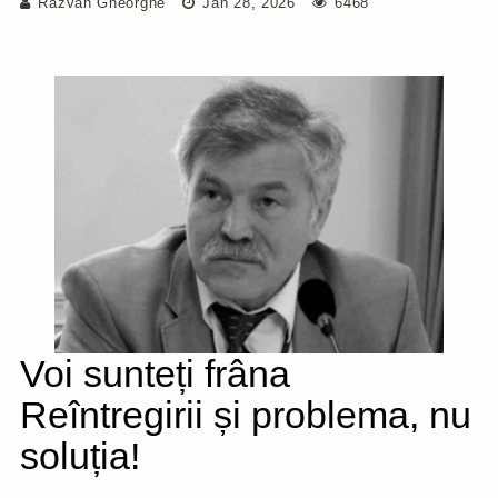
Răzvan Gheorghe
Jan 28, 2026
6468
Voi sunteți frâna
Reîntregirii și problema, nu
soluția!