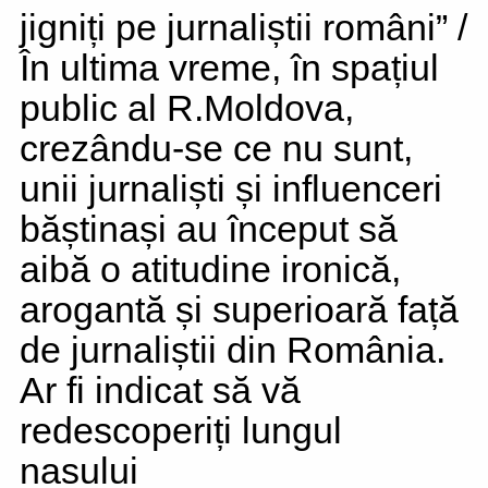
jigniți pe jurnaliștii români” /
În ultima vreme, în spațiul
public al R.Moldova,
crezându-se ce nu sunt,
unii jurnaliști și influenceri
băștinași au început să
aibă o atitudine ironică,
arogantă și superioară față
de jurnaliștii din România.
Ar fi indicat să vă
redescoperiți lungul
nasului