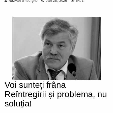
Răzvan Gheorghe
Jan 28, 2026
6471
Voi sunteți frâna
Reîntregirii și problema, nu
soluția!