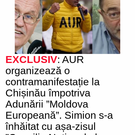
EXCLUSIV
: AUR
organizează o
contramanifestație la
Chișinău împotriva
Adunării ”Moldova
Europeană”. Simion s-a
înhăitat cu așa-zisul