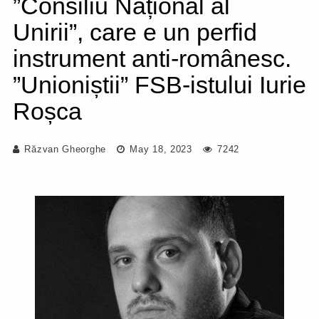
”Consiliu Național al
Unirii”, care e un perfid
instrument anti-românesc.
”Unioniștii” FSB-istului Iurie
Roșca
Răzvan Gheorghe
May 18, 2023
7242