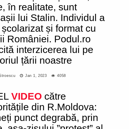
, în realitate, sunt
șii lui Stalin. Individul a
 școlarizat și format cu
ii României. Podul.ro
cită interzicerea lui pe
toriul țării noastre
 Stroescu
Jan 1, 2023
4058
EL
VIDEO
către
oritățile din R.Moldova:
eți punct degrabă, prin
, așa-zisului ”protest” al