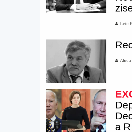
zis
Iurie 
Recu
Alecu
EX
Dep
Dec
a R