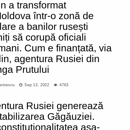
in a transformat
oldova într-o zonă de
lare a banilor rusești
iți să corupă oficiali
mani. Cum e finanțată, via
lin, agentura Rusiei din
nga Prutului
arinescu
Sep 13, 2022
4763
ntura Rusiei generează
tabilizarea Găgăuziei.
onstituționalitatea așa-