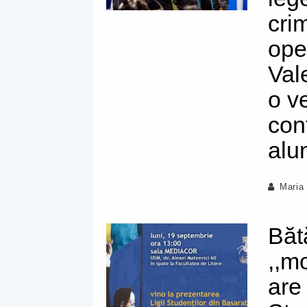
cri
ope
Val
o v
con
alu
Maria
Bătă
,,m
are