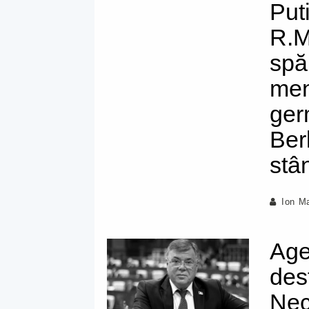
Put
R.M
spă
men
ger
Ber
stâ
Ion M
Age
des
Nec