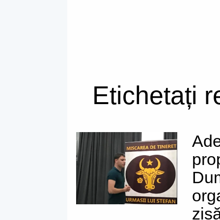
Etichetați 
Adev
pro
Dum
org
zis