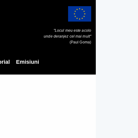
"Locul meu este acolo
unde deranjez cel mai mult"
(Paul Goma)
rial
Emisiuni