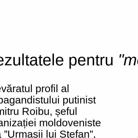
rezultatele pentru
"m
ăratul profil al
pagandistului putinist
itru Roibu, șeful
anizației moldoveniste
ă ”Urmașii lui Ștefan”,