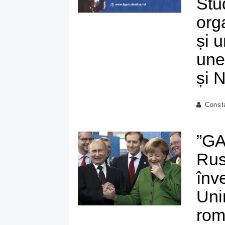
Stu
org
și 
une
și N
Const
”G
Rus
înv
Uni
rom