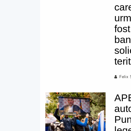
care
urma
fost
ban
soli
teri
Felix
AP
aut
Pun
lege