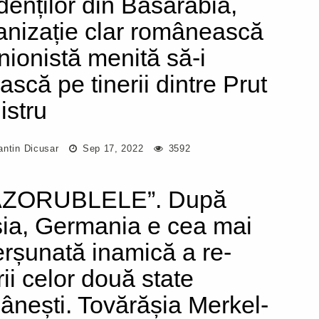
denților din Basarabia,
anizație clar românească
unionistă menită să-i
ască pe tinerii dintre Prut
istru
antin Dicusar
Sep 17, 2022
3592
AZORUBLELE”. După
ia, Germania e cea mai
erșunată inamică a re-
rii celor două state
ânești. Tovărășia Merkel-