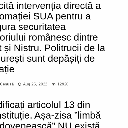
cită intervenția directă a
lomației SUA pentru a
gura securitatea
itoriului românesc dintre
 și Nistru. Politrucii de la
urești sunt depășiți de
ație
 Cenușă
Aug 25, 2022
12920
ficați articolul 13 din
stituție. Așa-zisa ”limbă
dovenească” NU există.