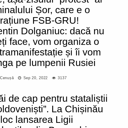
minalului Șor, care e o
rațiune FSB-GRU!
entin Dolganiuc: dacă nu
eți face, vom organiza o
tramanifestație și îi vom
nga pe lumpenii Rusiei
 Cenușă
Sep 20, 2022
3137
i de cap pentru stataliștii
oldoveniști”. La Chișinău
 loc lansarea Ligii