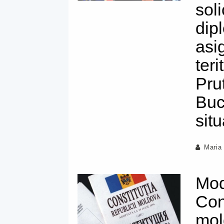
soli
dip
asi
ter
Prut
Buc
situ
Maria
Modi
Con
mol