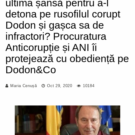
ultima șansă pentru a-l
detona pe rusofilul corupt
Dodon și gașca sa de
infractori? Procuratura
Anticorupție și ANI îi
protejează cu obediență pe
Dodon&Co
Maria Cenușă
Oct 29, 2020
10184