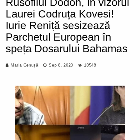
Rusofilul Dodon, în vizorul
Laurei Codruța Kovesi!
Iurie Reniță sesizează
Parchetul European în
speța Dosarului Bahamas
Maria Cenușă
Sep 8, 2020
10548