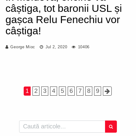
câștiga, tot baronii USL și
gașca Relu Fenechiu vor
câștiga!
George Mioc
Jul 2, 2020
10406
1
2
3
4
5
6
7
8
9