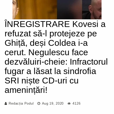
ÎNREGISTRARE Kovesi a
refuzat să-l protejeze pe
Ghiță, deși Coldea i-a
cerut. Negulescu face
dezvăluiri-cheie: Infractorul
fugar a lăsat la sindrofia
SRI niște CD-uri cu
amenințări!
Redacția Podul
Aug 19, 2020
4126