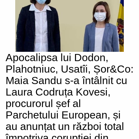
Apocalipsa lui Dodon,
Plahotniuc, Usatîi, Șor&Co:
Maia Sandu s-a întâlnit cu
Laura Codruța Kovesi,
procurorul șef al
Parchetului European, și
au anunțat un război total
împotriva corupției din