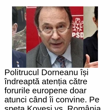
Politrucul Dorneanu își
îndreaptă atenția către
forurile europene doar
atunci când îi convine. Pe
speța Kovesi vs. România,