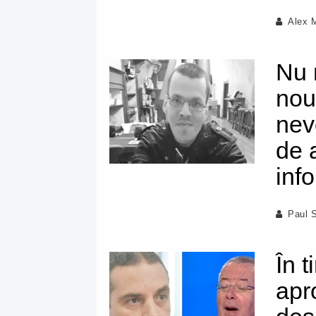
Alex 
Nu 
nou
nev
de 
inf
Paul 
În 
apr