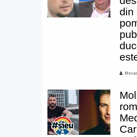
des
din
pom
publ
duc
est
Mirce
Mol
rom
Med
Car