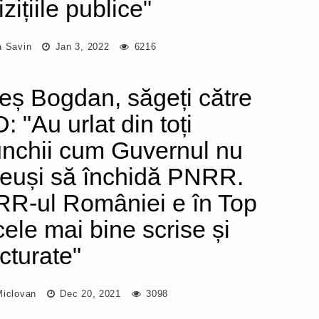
zițiile publice"
a Savin
Jan 3, 2022
6216
eș Bogdan, săgeți către
: "Au urlat din toți
unchii cum Guvernul nu
reuși să închidă PNRR.
R-ul României e în Top
cele mai bine scrise și
ucturate"
Miclovan
Dec 20, 2021
3098