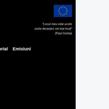
"Locul meu este acolo
unde deranjez cel mai mult"
(Paul Goma)
rial
Emisiuni