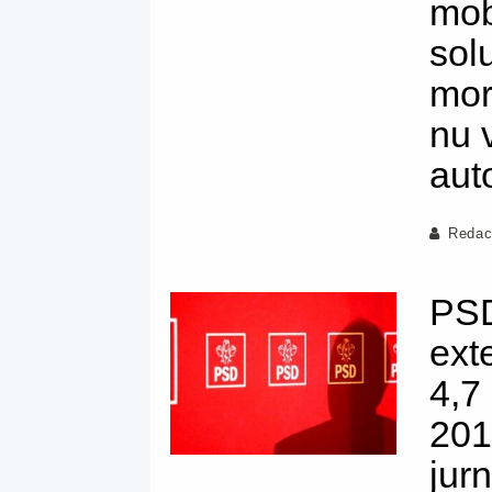
mob
sol
mor
nu 
aut
Redac
PSD
ext
4,7
201
jurn