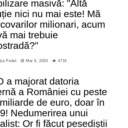
ilizare masivă: "Altă
uție nici nu mai este! Mă
covarilor milionari, acum
vă mai trebuie
ostradă?"
ția Podul
Mar 6, 2020
4716
 a majorat datoria
ernă a României cu peste
 miliarde de euro, doar în
9! Nedumerirea unui
alist: Or fi făcut pesediștii