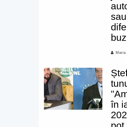
auto
sau
dif
buz
Maria
Ște
tun
"Am
în 
202
pot