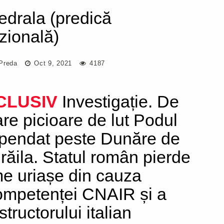
edrala (predică
zională)
Preda
Oct 9, 2021
4187
CLUSIV
Investigație. De
are picioare de lut Podul
pendat peste Dunăre de
Brăila. Statul român pierde
e uriașe din cauza
ompetenței CNAIR și a
tructorului italian