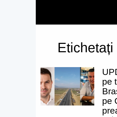
Etichetați
UPD
pe 
Bra
pe 
pre