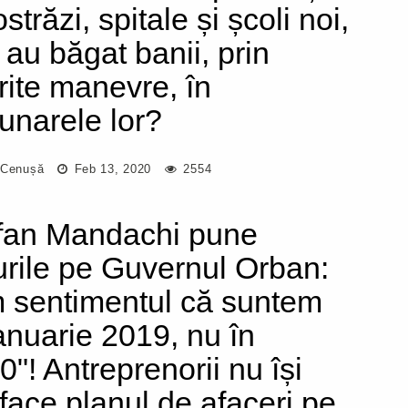
străzi, spitale și școli noi,
 au băgat banii, prin
erite manevre, în
unarele lor?
 Cenușă
Feb 13, 2020
2554
fan Mandachi pune
urile pe Guvernul Orban:
 sentimentul că suntem
ianuarie 2019, nu în
0"! Antreprenorii nu își
 face planul de afaceri pe