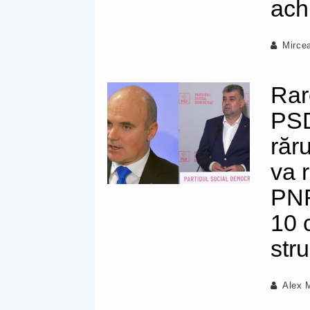
achi
Mirce
Rar
PSD
răr
va 
PNR
10 
str
Alex 