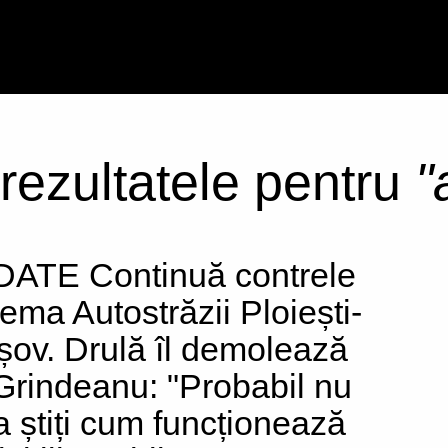
 rezultatele pentru
"
ATE Continuă contrele
tema Autostrăzii Ploiești-
șov. Drulă îl demolează
Grindeanu: "Probabil nu
a știți cum funcționează