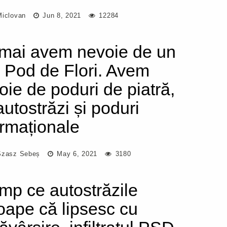
Miclovan
Jun 8, 2021
12284
mai avem nevoie de un
 Pod de Flori. Avem
oie de poduri de piatră,
autostrăzi și poduri
ormaționale
Szasz Sebeș
May 6, 2021
3180
timp ce autostrăzile
oape că lipsesc cu