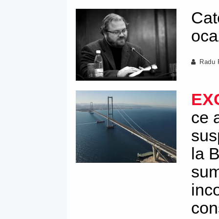
Cat
oca
Radu 
EX
ce 
sus
la 
sum
inc
cons