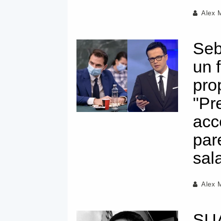
Alex 
Seb
un 
pro
"Pr
acc
par
sala
Alex 
SUA