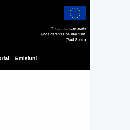
"Locul meu este acolo
unde deranjez cel mai mult"
(Paul Goma)
rial
Emisiuni