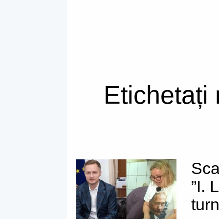
Etichetați
Sca
”I. 
tur