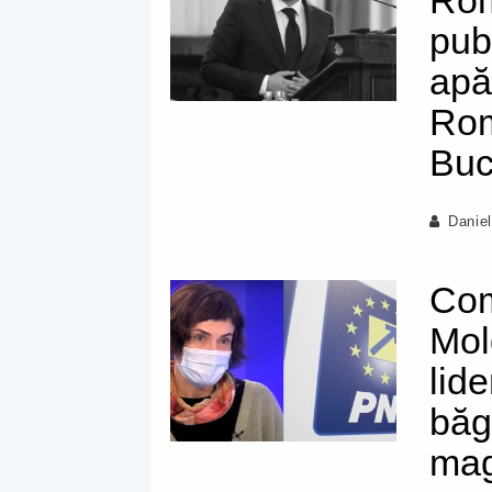
Rom
pub
apă
Rom
Buc
Danie
Com
Mol
lid
băg
mag