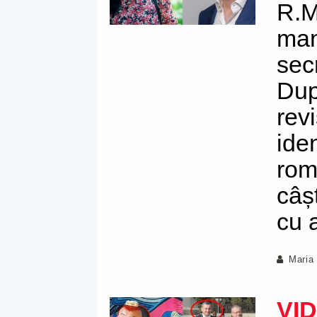
R.M
man
sec
Dup
rev
ide
rom
câș
cu 
Maria
VI