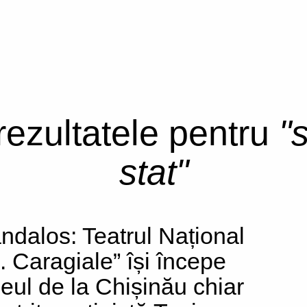
 rezultatele pentru
"
stat"
ndalos: Teatrul Național
L. Caragiale” își începe
neul de la Chișinău chiar