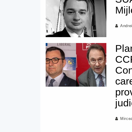
Mij
Andre
Pla
CCR
Con
car
pro
judi
Mirce