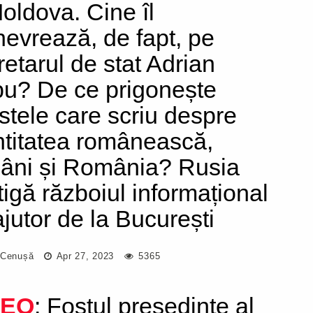
oldova. Cine îl
evrează, de fapt, pe
retarul de stat Adrian
u? De ce prigonește
istele care scriu despre
ntitatea românească,
âni și România? Rusia
tigă războiul informațional
ajutor de la București
 Cenușă
Apr 27, 2023
5365
DEO
: Fostul președinte al