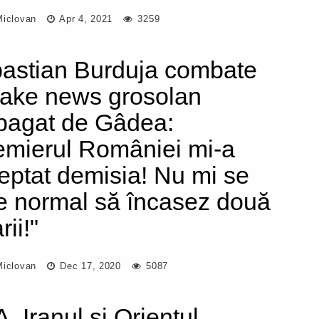
Miclovan
Apr 4, 2021
3259
astian Burduja combate
fake news grosolan
pagat de Gâdea:
emierul României mi-a
eptat demisia! Nu mi se
e normal să încasez două
rii!"
Miclovan
Dec 17, 2020
5087
, Iranul și Orientul