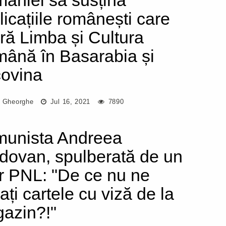
âniei să susțină
licațiile românești care
ră Limba și Cultura
ână în Basarabia și
ovina
l Gheorghe
Jul 16, 2021
7890
unista Andreea
dovan, spulberată de un
er PNL: "De ce nu ne
ați cartele cu viză de la
azin?!"