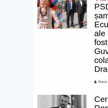
PSD
șam
Ecu
ale
fost
Guv
col
Dra
Maria
Cer