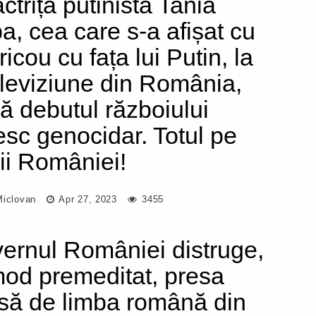
ctrița putinistă Tania
a, cea care s-a afișat cu
ricou cu fața lui Putin, la
eleviziune din România,
ă debutul războiului
esc genocidar. Totul pe
ii României!
Miclovan
Apr 27, 2023
3455
ernul României distruge,
mod premeditat, presa
isă de limba română din