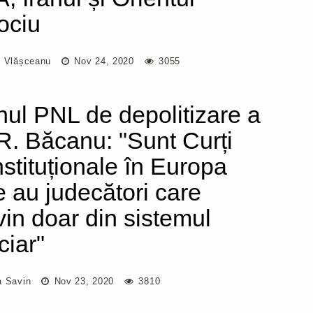
lociu
i Vlășceanu
Nov 24, 2020
3055
nul PNL de depolitizare a
. Băcanu: "Sunt Curți
stituționale în Europa
e au judecători care
vin doar din sistemul
ciar"
a Savin
Nov 23, 2020
3810