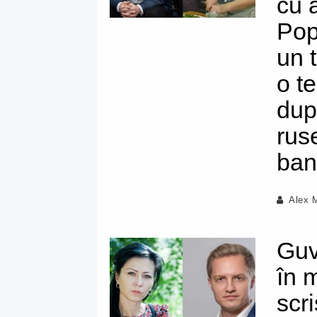
cu a
Pop
un t
o t
dup
rus
ban
Alex 
Guv
în 
scr