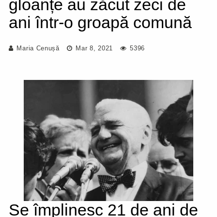
gloanțe au zăcut zeci de
ani într-o groapă comună
Maria Cenușă
Mar 8, 2021
5396
Se împlinesc 21 de ani de