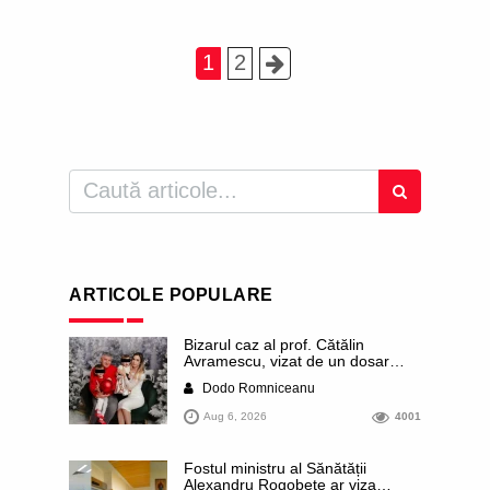
1
2
ARTICOLE POPULARE
Bizarul caz al prof. Cătălin
Avramescu, vizat de un dosar
DIICOT pentru „pornografie
Dodo Romniceanu
infantilă”. Miroase a execuție
stalinistă. Cea mai imundă parte a
Aug 6, 2026
4001
presei publică inclusiv documente
„scurse” de la stat în care sunt
dezvăluite date ultra-personale
Fostul ministru al Sănătății
ale profesorului, inclusiv
Alexandru Rogobete ar viza