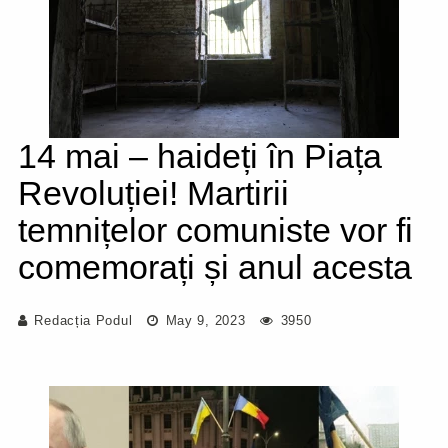
14 mai – haideți în Piața
Revoluției! Martirii
temnițelor comuniste vor fi
comemorați și anul acesta
Redacția Podul
May 9, 2023
3950