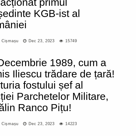
eacționat primul
ședinte KGB-ist al
âniei
 Cișmașu
Dec 23, 2023
15749
Decembrie 1989, cum a
is Iliescu trădare de țară!
uria fostului șef al
ției Parchetelor Militare,
ălin Ranco Pițu!
 Cișmașu
Dec 23, 2023
14223