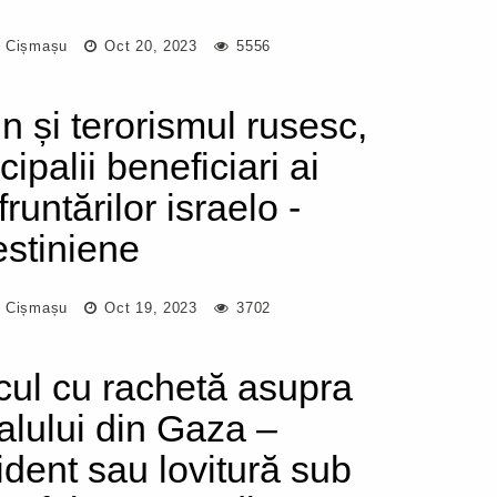
 Cișmașu
Oct 20, 2023
5556
in și terorismul rusesc,
cipalii beneficiari ai
runtărilor israelo -
estiniene
 Cișmașu
Oct 19, 2023
3702
cul cu rachetă asupra
talului din Gaza –
ident sau lovitură sub