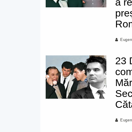
a r
pre
Rom
Eugen
23 
com
Mărt
Sec
Căt
Eugen