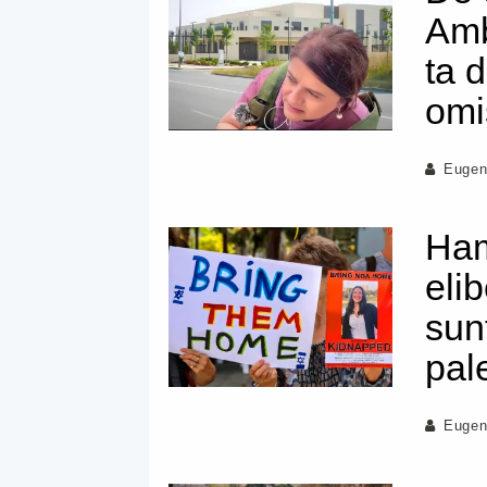
Amb
ta 
omi
Eugen
Ham
elib
sunt
pal
Eugen