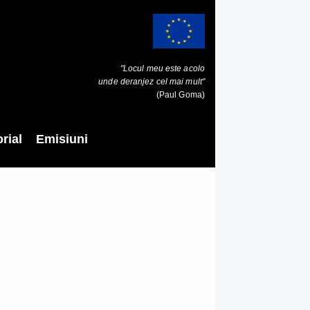
"Locul meu este acolo
unde deranjez cel mai mult"
(Paul Goma)
rial
Emisiuni