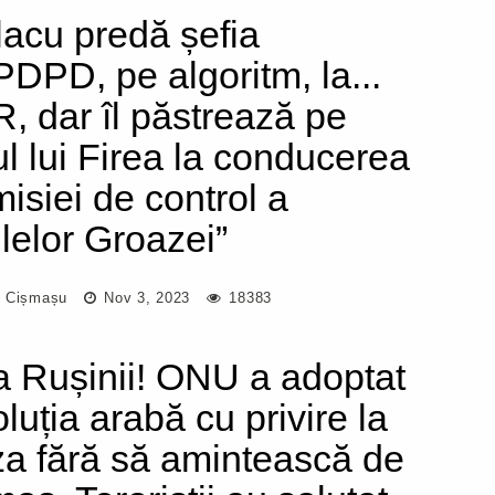
lacu predă șefia
DPD, pe algoritm, la...
, dar îl păstrează pe
l lui Firea la conducerea
isiei de control a
ilelor Groazei”
 Cișmașu
Nov 3, 2023
18383
a Rușinii! ONU a adoptat
luția arabă cu privire la
a fără să amintească de