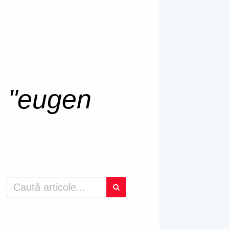
u
"eugen