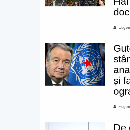
Ham
doc
Eugen
Gut
stâ
ana
și 
ogr
Eugen
De 