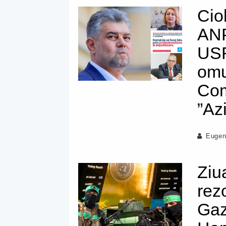
Cio
ANP
USR
omu
Com
”Az
Eugen
Ziu
rezo
Gaz