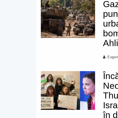
Gaz
pun
urb
bom
Ahl
Eugen
Înc
Neo
Thu
Isr
în 