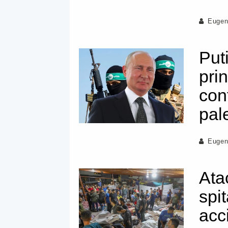
Eugen
Put
prin
conf
pal
Eugen
Ata
spi
acc