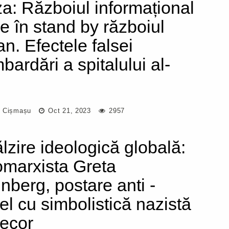
a: Războiul informațional
e în stand by războiul
an. Efectele falsei
bardări a spitalului al-
i
 Cișmașu
Oct 21, 2023
2957
ălzire ideologică globală:
marxista Greta
nberg, postare anti -
ael cu simbolistică nazistă
decor