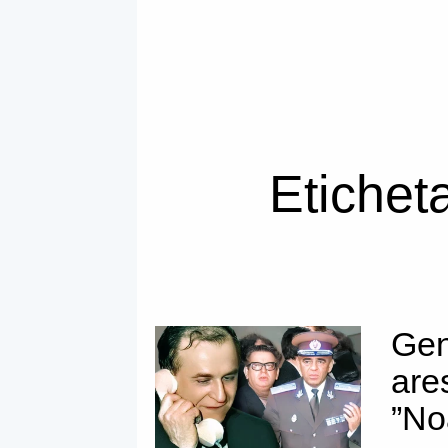
Eticheta
Gen
are
”No