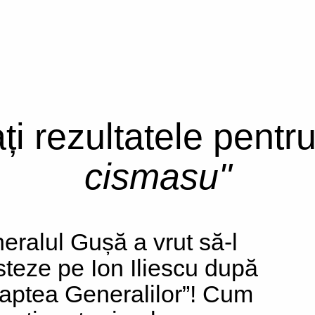
ți rezultatele pentr
cismasu"
eralul Gușă a vrut să-l
steze pe Ion Iliescu după
aptea Generalilor”! Cum