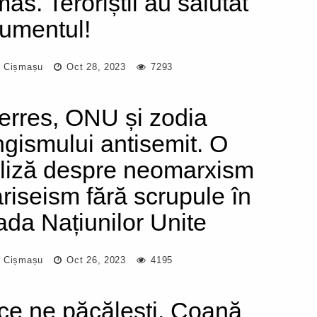
as. Teroriștii au salutat
umentul!
 Cișmașu
Oct 28, 2023
7293
erres, ONU și zodia
ngismului antisemit. O
liză despre neomarxism
fariseism fără scrupule în
ada Națiunilor Unite
 Cișmașu
Oct 26, 2023
4195
ce ne păcălești, Coană