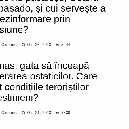
asado, și cui servește a
dezinformare prin
siune?
 Cișmașu
Oct 26, 2023
5244
as, gata să înceapă
erarea ostaticilor. Care
 condițiile teroriștilor
estinieni?
 Cișmașu
Oct 21, 2023
3530