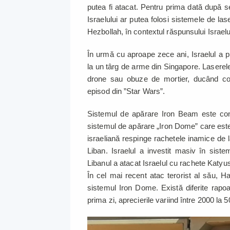
putea fi atacat. Pentru prima dată după s
Israelului ar putea folosi sistemele de l
Hezbollah, în contextul răspunsului Israelulu
În urmă cu aproape zece ani, Israelul a p
la un târg de arme din Singapore. Laserele
drone sau obuze de mortier, ducând conf
episod din ”Star Wars”.
Sistemul de apărare Iron Beam este conc
sistemul de apărare „Iron Dome” care este 
israeliană respinge rachetele inamice de
Liban. Israelul a investit masiv în sist
Libanul a atacat Israelul cu rachete Katyus
În cel mai recent atac terorist al său, 
sistemul Iron Dome. Există diferite rap
prima zi, aprecierile variind între 2000 la