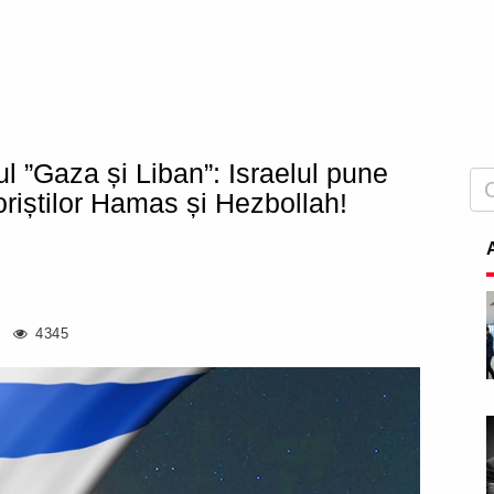
l ”Gaza și Liban”: Israelul pune
oriștilor Hamas și Hezbollah!
4345