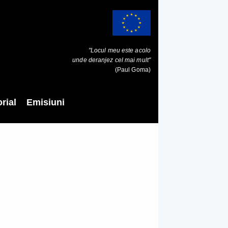
"Locul meu este acolo
unde deranjez cel mai mult"
(Paul Goma)
rial
Emisiuni