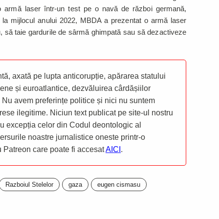
 armă laser într-un test pe o navă de război germană,
t, la mijlocul anului 2022, MBDA a prezentat o armă laser
u, să taie gardurile de sârmă ghimpată sau să dezactiveze
ă, axată pe lupta anticorupție, apărarea statului
ene și euroatlantice, dezvăluirea cârdășiilor
 Nu avem preferințe politice și nici nu suntem
rese ilegitime. Niciun text publicat pe site-ul nostru
 cu excepția celor din Codul deontologic al
mersurile noastre jurnalistice oneste printr-o
ru Patreon care poate fi accesat
AICI
.
Razboiul Stelelor
gaza
eugen cismasu