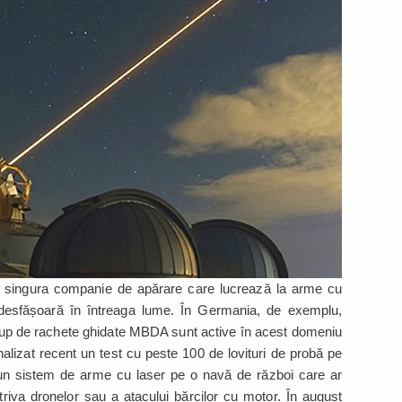
e singura companie de apărare care lucrează la arme cu
e desfășoară în întreaga lume. În Germania, de exemplu,
grup de rachete ghidate MBDA sunt active în acest domeniu
alizat recent un test cu peste 100 de lovituri de probă pe
un sistem de arme cu laser pe o navă de război care ar
triva dronelor sau a atacului bărcilor cu motor. În august