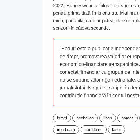
2022, Bundeswehr a folosit cu succes o
pentru prima dată în istoria sa. Mai mul
mică, portabilă, care ar putea, de exempl
senzorii în câteva secunde.
„Podul” este o publicație independent
de drept, promovarea valorilor europ
economico-financiare transpartinice.
conectați financiar cu grupuri de inte
nu se supune altor rigori editoriale,
jurnalistului. Ne puteți sprijini în de
contribuție financiară în contul nost
israel
hezbollah
liban
hamas
iron beam
iron dome
laser