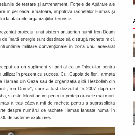
esiunile de testare și antrenament, Forțele de Apărare ale
asere în perioada următoare, împotriva rachetelor Hamas și
i la atacurile organizațiilor teroriste.
rezentat proiectul unui sistem antiaerian numit Iron Beam
 de înaltă energie sunt destinate să distrugă rachete mici,
runtările militare convenționale în zona unui adevărat
eput ca un supliment și parțial ca un înlocuitor pentru
utilizat în prezent cu succes. Cu „Cupola de fier”, armata
 la Hamas din Gaza sau de organizația șiită Hezbollah din
emul „Iron Dome”, care a fost dezvoltat în 2007 după ce
ha, și este folosit acum pentru a proteja orașele mai mari.
Hamas a tras câteva mii de rachete pentru a suprasolicita
oarte despre numărul de rachete Hamas lansate numai în
 5000 de sisteme explozive.