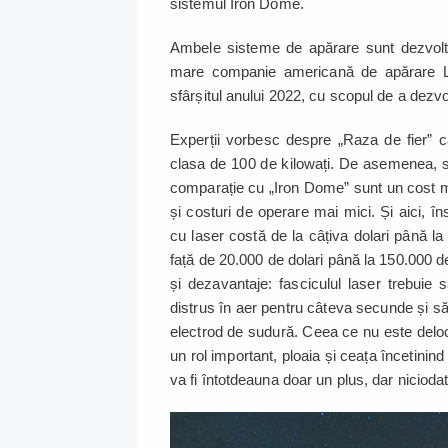
sistemul Iron Dome.
Ambele sisteme de apărare sunt dezvolt
mare companie americană de apărare Loc
sfârșitul anului 2022, cu scopul de a dezv
Experții vorbesc despre „Raza de fier” c
clasa de 100 de kilowați. De asemenea, se
comparație cu „Iron Dome” sunt un cost mu
și costuri de operare mai mici. Și aici, în
cu laser costă de la câțiva dolari până la 
față de 20.000 de dolari până la 150.000 d
și dezavantaje: fasciculul laser trebuie
distrus în aer pentru câteva secunde și s
electrod de sudură. Ceea ce nu este deloc
un rol important, ploaia și ceața încetinind 
va fi întotdeauna doar un plus, dar niciod