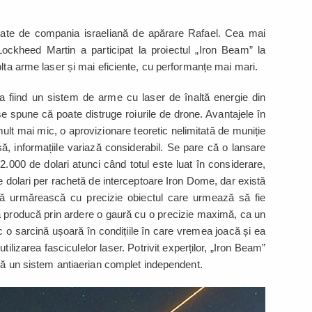
ate de compania israeliană de apărare Rafael. Cea mai
kheed Martin a participat la proiectul „Iron Beam” la
olta arme laser și mai eficiente, cu performanțe mai mari.
a fiind un sistem de arme cu laser de înaltă energie din
 spune că poate distruge roiurile de drone. Avantajele în
lt mai mic, o aprovizionare teoretic nelimitată de muniție
să, informațiile variază considerabil. Se pare că o lansare
2.000 de dolari atunci când totul este luat în considerare,
e dolari per rachetă de interceptoare Iron Dome, dar există
 să urmărească cu precizie obiectul care urmează să fie
ă producă prin ardere o gaură cu o precizie maximă, ca un
 o sarcină ușoară în condițiile în care vremea joacă și ea
utilizarea fasciculelor laser. Potrivit experților, „Iron Beam”
ată un sistem antiaerian complet independent.