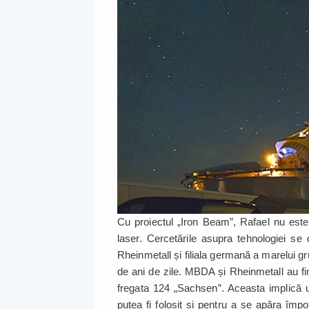
Cu proiectul „Iron Beam”, Rafael nu est
laser. Cercetările asupra tehnologiei s
Rheinmetall și filiala germană a marelui 
de ani de zile. MBDA și Rheinmetall au fin
fregata 124 „Sachsen”. Aceasta implică 
putea fi folosit și pentru a se apăra împo