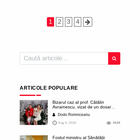
1
2
3
4
ARTICOLE POPULARE
Bizarul caz al prof. Cătălin
Avramescu, vizat de un dosar
DIICOT pentru „pornografie
Dodo Romniceanu
infantilă”. Miroase a execuție
stalinistă. Cea mai imundă parte a
Aug 6, 2026
4028
presei publică inclusiv documente
„scurse” de la stat în care sunt
dezvăluite date ultra-personale
Fostul ministru al Sănătății
ale profesorului, inclusiv