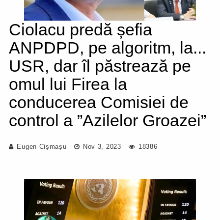
Ciolacu predă șefia
ANPDPD, pe algoritm, la...
USR, dar îl păstrează pe
omul lui Firea la
conducerea Comisiei de
control a ”Azilelor Groazei”
Eugen Cișmașu
Nov 3, 2023
18386