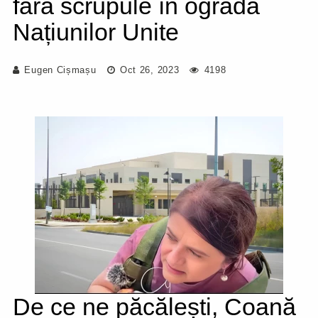
fără scrupule în ograda
Națiunilor Unite
Eugen Cișmașu
Oct 26, 2023
4198
De ce ne păcălești, Coană