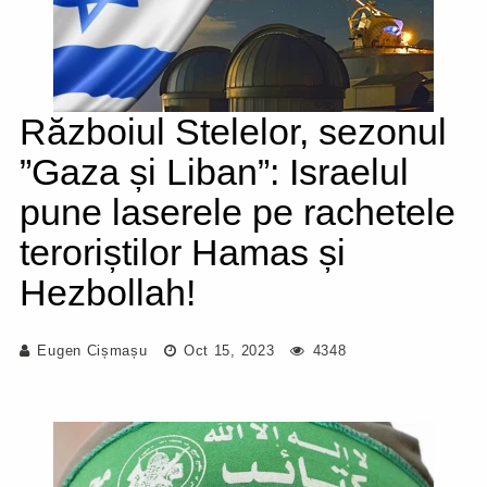
Războiul Stelelor, sezonul
”Gaza și Liban”: Israelul
pune laserele pe rachetele
teroriștilor Hamas și
Hezbollah!
Eugen Cișmașu
Oct 15, 2023
4348