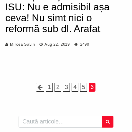
ISU: Nu e admisibil așa
ceva! Nu simt nici o
reformă sub dl. Arafat
Mircea Savin
Aug 22, 2019
2490
1
2
3
4
5
6