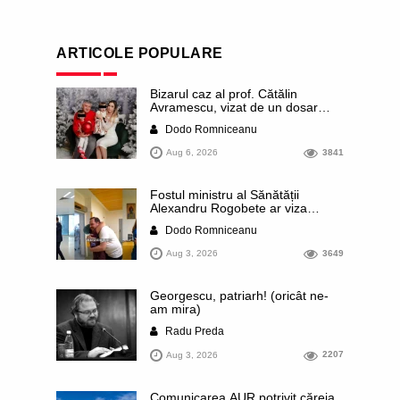
ARTICOLE POPULARE
Bizarul caz al prof. Cătălin
Avramescu, vizat de un dosar
DIICOT pentru „pornografie
Dodo Romniceanu
infantilă”. Miroase a execuție
stalinistă. Cea mai imundă parte a
Aug 6, 2026
3841
presei publică inclusiv documente
„scurse” de la stat în care sunt
dezvăluite date ultra-personale
Fostul ministru al Sănătății
ale profesorului, inclusiv
Alexandru Rogobete ar viza
diagnostice și tratamente
funcția lui Dominic Fritz de primar
Dodo Romniceanu
al orașului Timișoara. Pesedistul
publică imagini demne de Coreea
Aug 3, 2026
3649
de Nord cu femei din Timișoara
care îl strâng în brațe plângând
Georgescu, patriarh! (oricât ne-
am mira)
Radu Preda
Aug 3, 2026
2207
Comunicarea AUR potrivit căreia