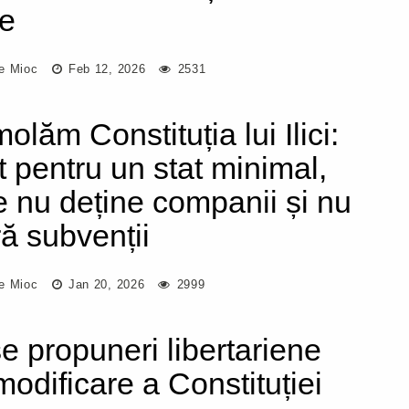
e
e Mioc
Feb 12, 2026
2531
olăm Constituția lui Ilici:
t pentru un stat minimal,
e nu deține companii și nu
ră subvenții
e Mioc
Jan 20, 2026
2999
e propuneri libertariene
modificare a Constituției