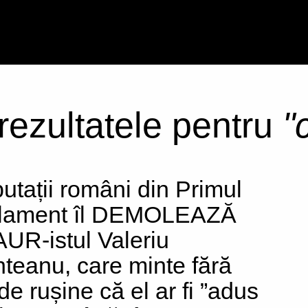
 rezultatele pentru
"
utații români din Primul
lament îl DEMOLEAZĂ
AUR-istul Valeriu
teanu, care minte fără
de rușine că el ar fi ”adus