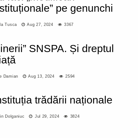
stituționale” pe genunchi
la Tusca
Aug 27, 2024
3367
ginerii” SNSPA. Și dreptul
iață
e Damian
Aug 13, 2024
2594
tituția trădării naționale
in Dolganiuc
Jul 29, 2024
3824