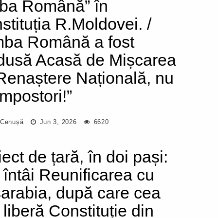
ba Română” în
stituția R.Moldovei. /
mba Română a fost
dusă Acasă de Mișcarea
Renaștere Națională, nu
impostori!”
 Cenușă
Jun 3, 2026
6620
ect de țară, în doi pași:
 întâi Reunificarea cu
arabia, după care cea
 liberă Constituție din