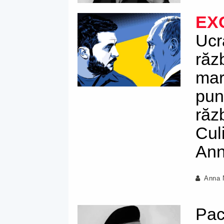
EX
Ucr
răz
mar
pun
răz
Culi
Ann
Anna 
Pac