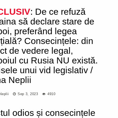
CLUSIV
: De ce refuză
aina să declare stare de
boi, preferând legea
țială? Consecințele: din
ct de vedere legal,
boiul cu Rusia NU există.
sele unui vid legislativ /
a Neplii
Neplii
Sep 3, 2023
4910
tul odios și consecințele