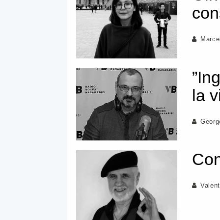
con
Marce
”In
la v
Georg
Cons
Valent