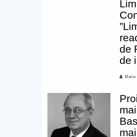
Lim
Con
”Li
rea
de 
de 
Maria
Proi
mai
Bas
mai