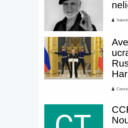
nel
Valent
Ave
ucr
Rus
Har
Const
CCR
Nou