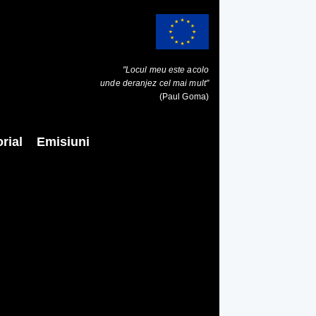
"Locul meu este acolo
unde deranjez cel mai mult"
(Paul Goma)
rial
Emisiuni