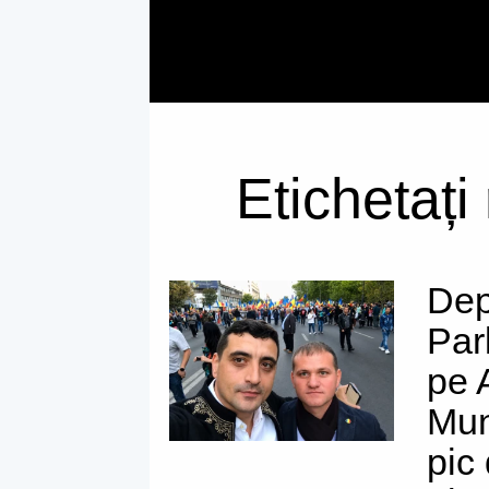
Etichetați
Dep
Par
pe 
Mun
pic 