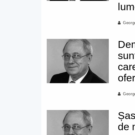
lum
Georg
Dem
sun
car
ofe
Georg
Șas
de 