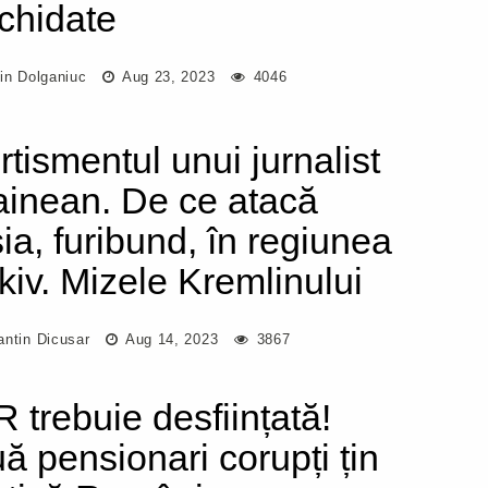
ichidate
in Dolganiuc
Aug 23, 2023
4046
rtismentul unui jurnalist
ainean. De ce atacă
ia, furibund, în regiunea
kiv. Mizele Kremlinului
antin Dicusar
Aug 14, 2023
3867
 trebuie desființată!
ă pensionari corupți țin