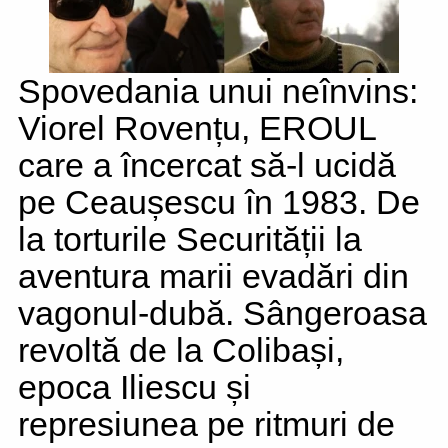
Spovedania unui neînvins:
Viorel Rovențu, EROUL
care a încercat să-l ucidă
pe Ceaușescu în 1983. De
la torturile Securității la
aventura marii evadări din
vagonul-dubă. Sângeroasa
revoltă de la Colibași,
epoca Iliescu și
represiunea pe ritmuri de