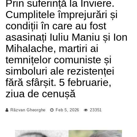
Prin suferință la Înviere.
Cumplitele împrejurări și
condiții în care au fost
asasinați Iuliu Maniu și Ion
Mihalache, martiri ai
temnițelor comuniste și
simboluri ale rezistenței
fără sfârșit. 5 februarie,
ziua de cenușă
Răzvan Gheorghe
Feb 5, 2026
23351