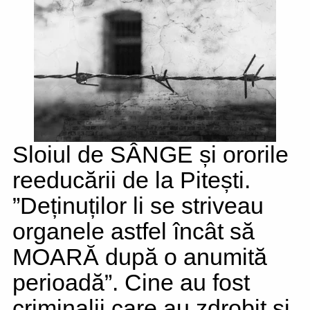
Sloiul de SÂNGE și ororile
reeducării de la Pitești.
”Deținuților li se striveau
organele astfel încât să
MOARĂ după o anumită
perioadă”. Cine au fost
criminalii care au zdrobit și