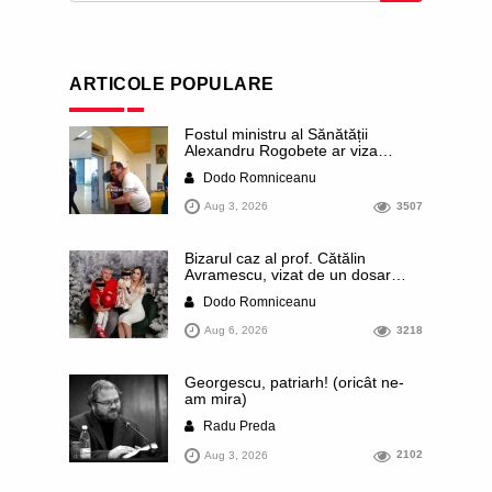
ARTICOLE POPULARE
Fostul ministru al Sănătății
Alexandru Rogobete ar viza
funcția lui Dominic Fritz de primar
Dodo Romniceanu
al orașului Timișoara. Pesedistul
publică imagini demne de Coreea
Aug 3, 2026
3507
de Nord cu femei din Timișoara
care îl strâng în brațe plângând
Bizarul caz al prof. Cătălin
Avramescu, vizat de un dosar
DIICOT pentru „pornografie
Dodo Romniceanu
infantilă”. Miroase a execuție
stalinistă. Cea mai imundă parte a
Aug 6, 2026
3218
presei publică inclusiv documente
„scurse” de la stat în care sunt
dezvăluite date ultra-personale
Georgescu, patriarh! (oricât ne-
ale profesorului, inclusiv
am mira)
diagnostice și tratamente
Radu Preda
Aug 3, 2026
2102