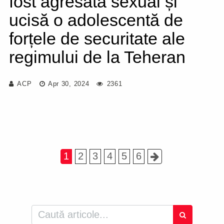
fost agresată sexual și
ucisă o adolescentă de
forțele de securitate ale
regimului de la Teheran
ACP
Apr 30, 2024
2361
1
2
3
4
5
6