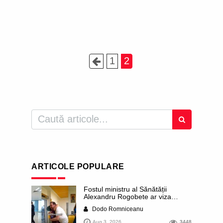
1
2
ARTICOLE POPULARE
Fostul ministru al Sănătății
Alexandru Rogobete ar viza
funcția lui Dominic Fritz de primar
Dodo Romniceanu
al orașului Timișoara. Pesedistul
publică imagini demne de Coreea
Aug 3, 2026
3448