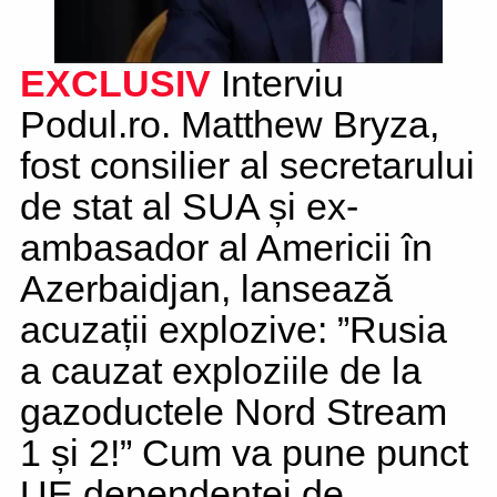
EXCLUSIV
Interviu
Podul.ro. Matthew Bryza,
fost consilier al secretarului
de stat al SUA și ex-
ambasador al Americii în
Azerbaidjan, lansează
acuzații explozive: ”Rusia
a cauzat exploziile de la
gazoductele Nord Stream
1 și 2!” Cum va pune punct
UE dependenței de