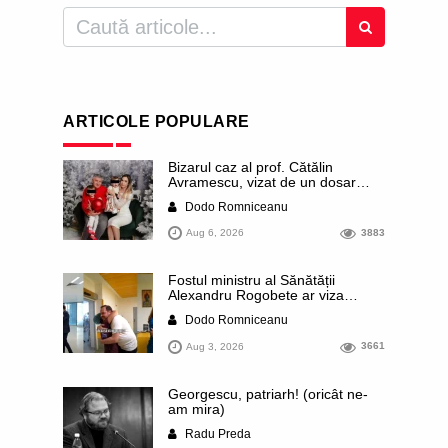
ARTICOLE POPULARE
Bizarul caz al prof. Cătălin
Avramescu, vizat de un dosar
DIICOT pentru „pornografie
Dodo Romniceanu
infantilă”. Miroase a execuție
stalinistă. Cea mai imundă parte a
Aug 6, 2026
3883
presei publică inclusiv documente
„scurse” de la stat în care sunt
dezvăluite date ultra-personale
Fostul ministru al Sănătății
ale profesorului, inclusiv
Alexandru Rogobete ar viza
diagnostice și tratamente
funcția lui Dominic Fritz de primar
Dodo Romniceanu
al orașului Timișoara. Pesedistul
publică imagini demne de Coreea
Aug 3, 2026
3661
de Nord cu femei din Timișoara
care îl strâng în brațe plângând
Georgescu, patriarh! (oricât ne-
am mira)
Radu Preda