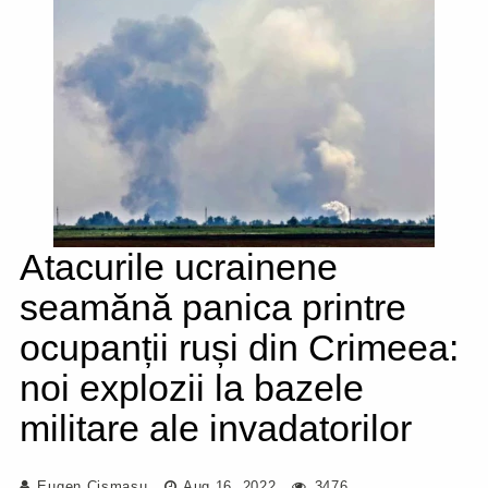
Atacurile ucrainene
seamănă panica printre
ocupanții ruși din Crimeea:
noi explozii la bazele
militare ale invadatorilor
Eugen Cișmașu
Aug 16, 2022
3476