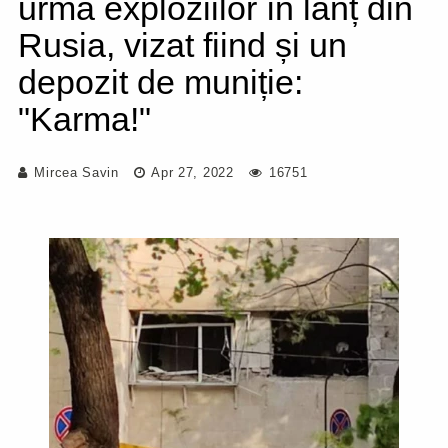
urma exploziilor în lanț din
Rusia, vizat fiind și un
depozit de muniție:
"Karma!"
Mircea Savin
Apr 27, 2022
16751