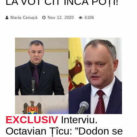
LA VOT CÎT ÎNCĂ POȚI!
Maria Cenușă
Nov 12, 2020
6106
EXCLUSIV
Interviu.
Octavian Țîcu: ”Dodon se