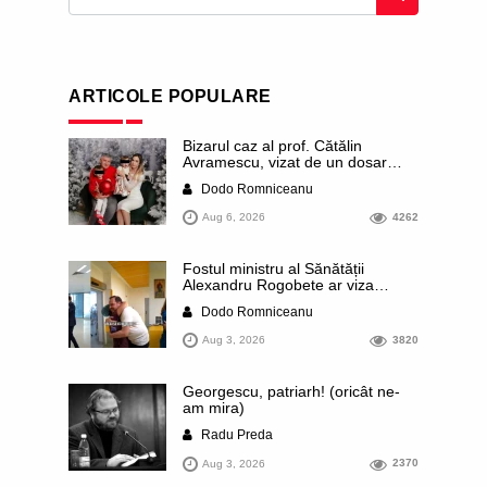
ARTICOLE POPULARE
Bizarul caz al prof. Cătălin
Avramescu, vizat de un dosar
DIICOT pentru „pornografie
Dodo Romniceanu
infantilă”. Miroase a execuție
stalinistă. Cea mai imundă parte a
Aug 6, 2026
4262
presei publică inclusiv documente
„scurse” de la stat în care sunt
dezvăluite date ultra-personale
Fostul ministru al Sănătății
ale profesorului, inclusiv
Alexandru Rogobete ar viza
diagnostice și tratamente
funcția lui Dominic Fritz de primar
Dodo Romniceanu
al orașului Timișoara. Pesedistul
publică imagini demne de Coreea
Aug 3, 2026
3820
de Nord cu femei din Timișoara
care îl strâng în brațe plângând
Georgescu, patriarh! (oricât ne-
am mira)
Radu Preda
Aug 3, 2026
2370