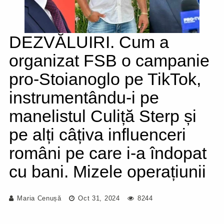
DEZVĂLUIRI. Cum a
organizat FSB o campanie
pro-Stoianoglo pe TikTok,
instrumentându-i pe
manelistul Culiță Sterp și
pe alți câțiva influenceri
români pe care i-a îndopat
cu bani. Mizele operațiunii
Maria Cenușă
Oct 31, 2024
8244