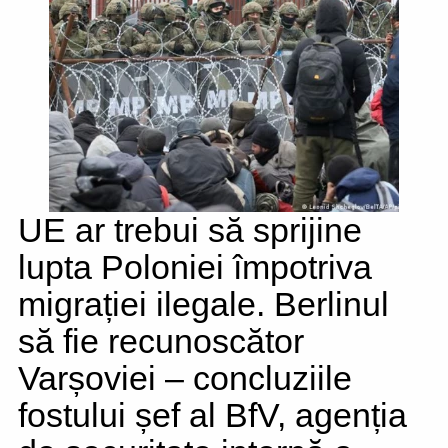
UE ar trebui să sprijine
lupta Poloniei împotriva
migrației ilegale. Berlinul
să fie recunoscător
Varșoviei – concluziile
fostului șef al BfV, agenția