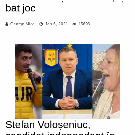
bat joc
George Mioc
Jan 6, 2021
15693
Ștefan Voloșeniuc,