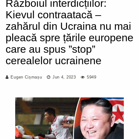
Războiul interdicțiilor:
Kievul contraatacă –
zahărul din Ucraina nu mai
pleacă spre țările europene
care au spus ”stop”
cerealelor ucrainene
Eugen Cișmașu
Jun 4, 2023
5949