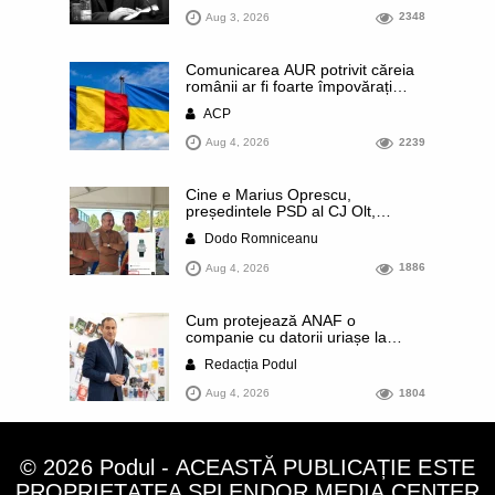
Aug 3, 2026
2348
Comunicarea AUR potrivit căreia
românii ar fi foarte împovărați
financiar din cauza sprijinului
ACP
acordat Ucrainei este contrazisă
chiar de un articol publicat de
Aug 4, 2026
2239
presa rusă. Datele prezentate
arată că România se numără
printre statele europene cu cele
Cine e Marius Oprescu,
mai mici contribuții pe cap de
președintele PSD al CJ Olt,
locuitor
surprins recent cu un ceas de
Dodo Romniceanu
44.000 de euro: a comis un
terifiant accident de circulație,
Aug 4, 2026
1886
finalizat cu achitare, deși
procurorii au suspectat inclusiv
falsificarea probelor de sânge.
Cum protejează ANAF o
Este nașul lui „Jumară”, un
companie cu datorii uriașe la
pesedist condamnat alături de
buget și care sunt conexiunile
Liviu Dragnea, dar ale cărui
Redacția Podul
acesteia cu influentul pesedist
afaceri cu primăriile PSD merg tot
Marian Neacșu. Compania este
mai bine
Aug 4, 2026
1804
patronată de finul lui Popescu
Piedone. Dezvăluirile publicației
NewsCenter
© 2026 Podul - ACEASTĂ PUBLICAȚIE ESTE
PROPRIETATEA SPLENDOR MEDIA CENTER