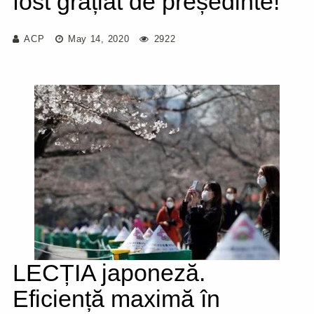
fost grațiat de președinte!
ACP
May 14, 2020
2922
LECȚIA japoneză.
Eficiență maximă în