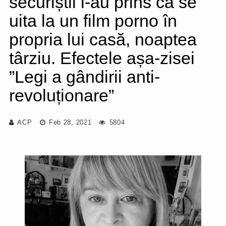
securiștii l-au prins că se
uita la un film porno în
propria lui casă, noaptea
târziu. Efectele așa-zisei
”Legi a gândirii anti-
revoluționare”
ACP
Feb 28, 2021
5804