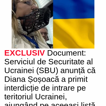
EXCLUSIV
Document:
Serviciul de Securitate al
Ucrainei (SBU) anunță că
Diana Șoșoacă a primit
interdicție de intrare pe
teritoriul Ucrainei,
ajungând pe aceeași listă