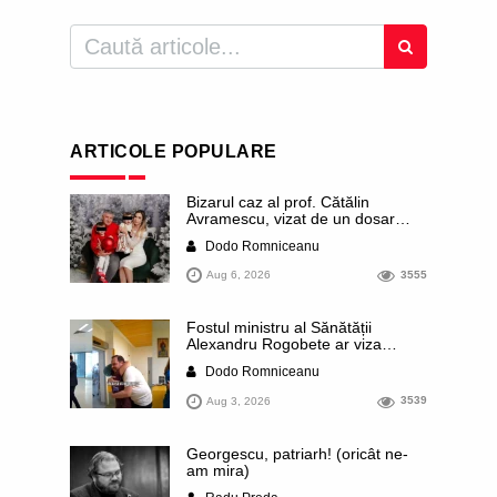
ARTICOLE POPULARE
Bizarul caz al prof. Cătălin
Avramescu, vizat de un dosar
DIICOT pentru „pornografie
Dodo Romniceanu
infantilă”. Miroase a execuție
stalinistă. Cea mai imundă parte a
Aug 6, 2026
3555
presei publică inclusiv documente
„scurse” de la stat în care sunt
dezvăluite date ultra-personale
Fostul ministru al Sănătății
ale profesorului, inclusiv
Alexandru Rogobete ar viza
diagnostice și tratamente
funcția lui Dominic Fritz de primar
Dodo Romniceanu
al orașului Timișoara. Pesedistul
publică imagini demne de Coreea
Aug 3, 2026
3539
de Nord cu femei din Timișoara
care îl strâng în brațe plângând
Georgescu, patriarh! (oricât ne-
am mira)