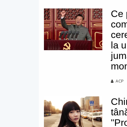
Ce 
com
cer
la 
jum
mon
ACP
Chi
tân
"Pr