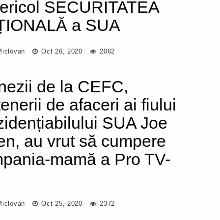
pericol SECURITATEA
ȚIONALĂ a SUA
Miclovan
Oct 26, 2020
2062
nezii de la CEFC,
enerii de afaceri ai fiului
zidențiabilului SUA Joe
en, au vrut să cumpere
pania-mamă a Pro TV-
Miclovan
Oct 25, 2020
2372