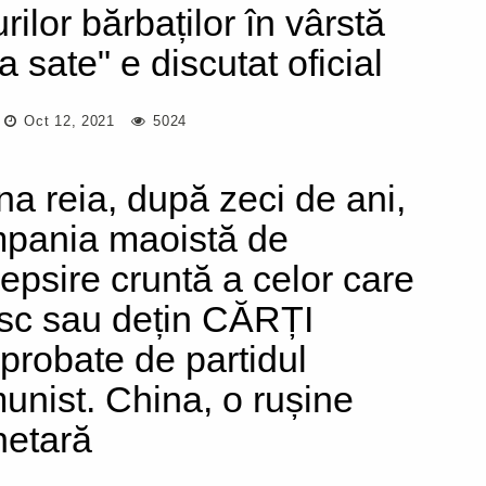
rilor bărbaților în vârstă
a sate" e discutat oficial
Oct 12, 2021
5024
na reia, după zeci de ani,
pania maoistă de
epsire cruntă a celor care
esc sau dețin CĂRȚI
probate de partidul
unist. China, o rușine
netară