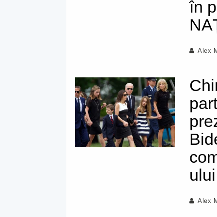
în 
NA
Alex 
Chi
part
pre
Bid
com
ului
Alex 