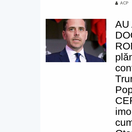
ACP
AU
DO
ROM
plă
con
Tru
Pop
CEF
imo
cum