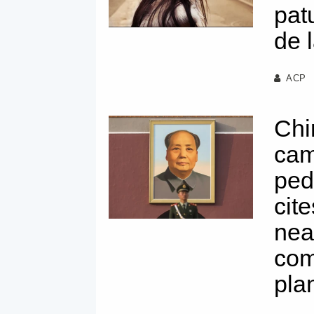
patu
de l
ACP
Chi
cam
ped
cit
nea
com
pla