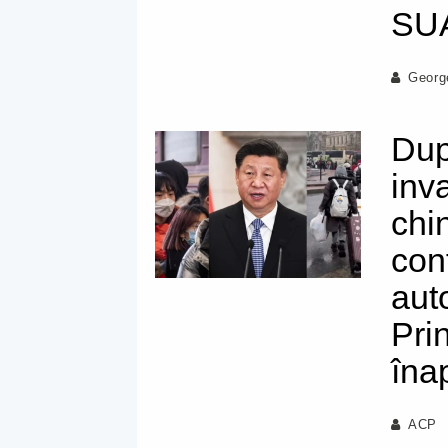
SUA
Georg
Dup
inva
chi
con
auto
Pri
îna
ACP