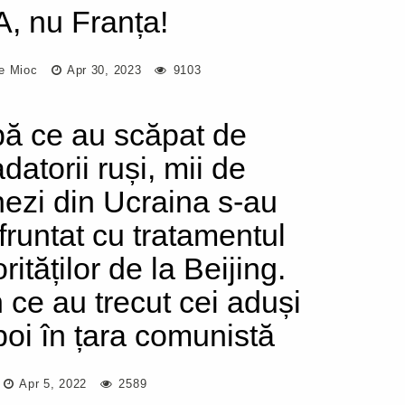
, nu Franța!
e Mioc
Apr 30, 2023
9103
ă ce au scăpat de
datorii ruși, mii de
nezi din Ucraina s-au
fruntat cu tratamentul
rităților de la Beijing.
n ce au trecut cei aduși
poi în țara comunistă
Apr 5, 2022
2589