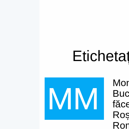
Eticheta
Mon
Buc
făc
Roș
Rom