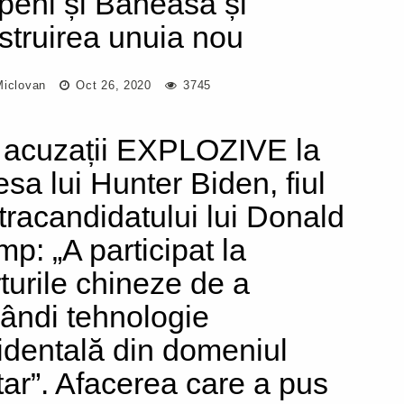
peni și Băneasa și
struirea unuia nou
Miclovan
Oct 26, 2020
3745
 acuzații EXPLOZIVE la
esa lui Hunter Biden, fiul
tracandidatului lui Donald
mp: „A participat la
rturile chineze de a
ândi tehnologie
identală din domeniul
itar”. Afacerea care a pus