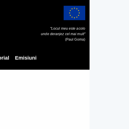
"Locul meu este acolo
unde deranjez cel mai mult"
(Paul Goma)
rial
Emisiuni