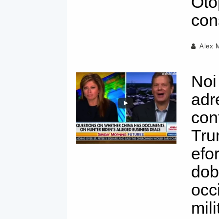
Oto
con
Alex 
Noi
adr
con
Tru
efo
dob
occ
mil