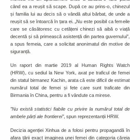
când ea a reușit să scape. După ce au prins-o, chinezul
și familia lui au decis să o vândă altui bărbat, de unde a
reușit să se întoarcă în țara ei. „Nu este posibil ca femeile
care se căsătoresc cu cetățeni chinezi să aibă o viață
decentă și să primească asistență din partea guvernului”,
a spus femeia, care a solicitat anonimatul din motive de
siguranță.
Un raport din martie 2019 al Human Rights Watch
(HRW), cu sediul la New York, axat pe traficul de femei
din statul birmanez Kachin, arata că este dificil de estimat
numărul total de femei și fete care sunt traficate din
Birmania în China, pentru a fi vândute ca mirese.
”Nu există statistici fiabile cu privire la numărul total de
ambele părți ale frontierei”
, spun reprezentanții HRW.
Decizia agenției Xinhua de a folosi pentru propagandă în
afara țării exact imaginea unei femei din categoria căreia