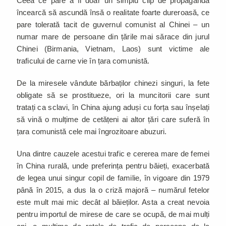
Ceea ce pare a fi doar un simplu clip de propagandă
încearcă să ascundă însă o realitate foarte dureroasă, ce
pare tolerată tacit de guvernul comunist al Chinei – un
numar mare de persoane din țările mai sărace din jurul
Chinei (Birmania, Vietnam, Laos) sunt victime ale
traficului de carne vie în țara comunistă.
De la miresele vândute bărbaților chinezi singuri, la fete
obligate să se prostitueze, ori la muncitorii care sunt
tratați ca sclavi, în China ajung aduși cu forța sau înșelați
să vină o mulțime de cetățeni ai altor țări care suferă în
țara comunistă cele mai îngrozitoare abuzuri.
Una dintre cauzele acestui trafic e cererea mare de femei
în China rurală, unde preferința pentru băieți, exacerbată
de legea unui singur copil de familie, în vigoare din 1979
până în 2015, a dus la o criză majoră – numărul fetelor
este mult mai mic decât al băieților. Asta a creat nevoia
pentru importul de mirese de care se ocupă, de mai mulți