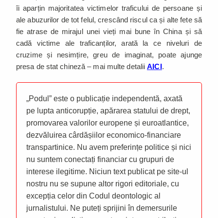
îi aparțin majoritatea victimelor traficului de persoane și
ale abuzurilor de tot felul, crescând riscul ca și alte fete să
fie atrase de mirajul unei vieți mai bune în China și să
cadă victime ale traficanților, arată la ce niveluri de
cruzime și nesimțire, greu de imaginat, poate ajunge
presa de stat chineză – mai multe detalii
AICI
.
„Podul” este o publicație independentă, axată
pe lupta anticorupție, apărarea statului de drept,
promovarea valorilor europene și euroatlantice,
dezvăluirea cârdășiilor economico-financiare
transpartinice. Nu avem preferințe politice și nici
nu suntem conectați financiar cu grupuri de
interese ilegitime. Niciun text publicat pe site-ul
nostru nu se supune altor rigori editoriale, cu
excepția celor din Codul deontologic al
jurnalistului. Ne puteți sprijini în demersurile