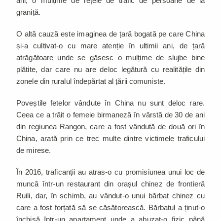
ani, o mulțime de rețele de trafic de persoane de la
graniță.
O altă cauză este imaginea de țară bogată pe care China
și-a cultivat-o cu mare atenție în ultimii ani, de țară
atrăgătoare unde se găsesc o mulțime de slujbe bine
plătite, dar care nu are deloc legătură cu realitățile din
zonele din ruralul îndepărtat al țării comuniste.
Poveștile fetelor vândute în China nu sunt deloc rare.
Ceea ce a trăit o femeie birmaneză în vârstă de 30 de ani
din regiunea Rangon, care a fost vândută de două ori în
China, arată prin ce trec multe dintre victimele traficului
de mirese.
În 2016, traficanții au atras-o cu promisiunea unui loc de
muncă într-un restaurant din orașul chinez de frontieră
Ruili, dar, în schimb, au vândut-o unui bărbat chinez cu
care a fost forțată să se căsătorească. Bărbatul a ținut-o
închisă într-un apartament unde a abuzat-o fizic până