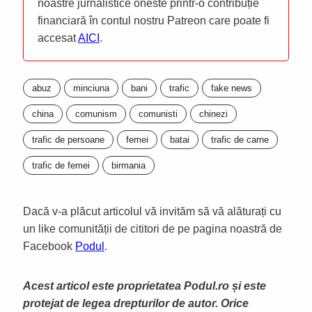
noastre jurnalistice oneste printr-o contribuție
financiară în contul nostru Patreon care poate fi
accesat
AICI
.
abuz
minciuna
bani
trafic
fake news
china
comunism
comunisti
chinezi
trafic de persoane
femei
batai
trafic de carne
trafic de femei
birmania
Dacă v-a plăcut articolul vă invităm să vă alăturați cu
un like comunității de cititori de pe pagina noastră de
Facebook
Podul
.
Acest articol este proprietatea Podul.ro și este
protejat de legea drepturilor de autor. Orice