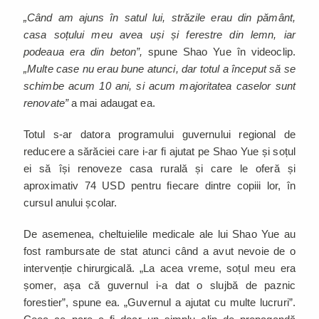
„Când am ajuns în satul lui, străzile erau din pământ,
casa soțului meu avea uși și ferestre din lemn, iar
podeaua era din beton”,
spune Shao Yue în videoclip.
„Multe case nu erau bune atunci, dar totul a început să se
schimbe acum 10 ani, si acum majoritatea caselor sunt
renovate”
a mai adaugat ea.
Totul s-ar datora programului guvernului regional de
reducere a sărăciei care i-ar fi ajutat pe Shao Yue și soțul
ei să își renoveze casa rurală și care le oferă și
aproximativ 74 USD pentru fiecare dintre copiii lor, în
cursul anului școlar.
De asemenea, cheltuielile medicale ale lui Shao Yue au
fost rambursate de stat atunci când a avut nevoie de o
intervenție chirurgicală. „La acea vreme, soțul meu era
șomer, așa că guvernul i-a dat o slujbă de paznic
forestier”, spune ea. „Guvernul a ajutat cu multe lucruri”.