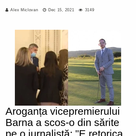
Alex Miclovan
Dec 15, 2021
3149
Aroganța vicepremierului
Barna a scos-o din sărite
pe o jurnalistă: "E retorica