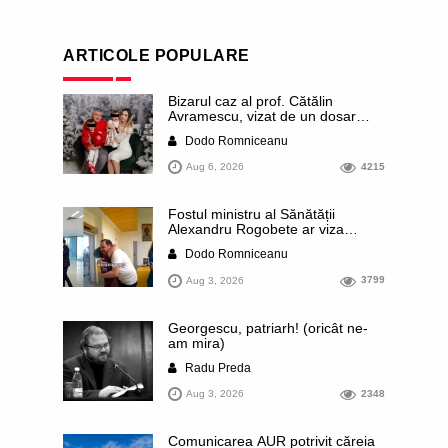
ARTICOLE POPULARE
Bizarul caz al prof. Cătălin
Avramescu, vizat de un dosar
DIICOT pentru „pornografie
Dodo Romniceanu
infantilă”. Miroase a execuție
stalinistă. Cea mai imundă parte a
Aug 6, 2026
4215
presei publică inclusiv documente
„scurse” de la stat în care sunt
dezvăluite date ultra-personale
Fostul ministru al Sănătății
ale profesorului, inclusiv
Alexandru Rogobete ar viza
diagnostice și tratamente
funcția lui Dominic Fritz de primar
Dodo Romniceanu
al orașului Timișoara. Pesedistul
publică imagini demne de Coreea
Aug 3, 2026
3799
de Nord cu femei din Timișoara
care îl strâng în brațe plângând
Georgescu, patriarh! (oricât ne-
am mira)
Radu Preda
Aug 3, 2026
2348
Comunicarea AUR potrivit căreia