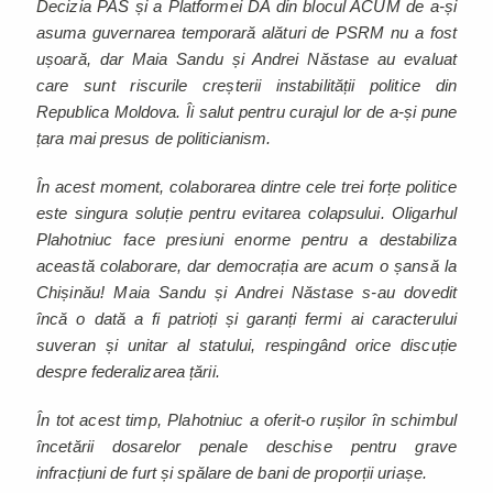
Decizia PAS și a Platformei DA din blocul ACUM de a-și
asuma guvernarea temporară alături de PSRM nu a fost
ușoară, dar Maia Sandu și Andrei Năstase au evaluat
care sunt riscurile creșterii instabilității politice din
Republica Moldova. Îi salut pentru curajul lor de a-și pune
țara mai presus de politicianism.
În acest moment, colaborarea dintre cele trei forțe politice
este singura soluție pentru evitarea colapsului. Oligarhul
Plahotniuc face presiuni enorme pentru a destabiliza
această colaborare, dar democrația are acum o șansă la
Chișinău! Maia Sandu și Andrei Năstase s-au dovedit
încă o dată a fi patrioți și garanți fermi ai caracterului
suveran și unitar al statului, respingând orice discuție
despre federalizarea țării.
În tot acest timp, Plahotniuc a oferit-o rușilor în schimbul
încetării dosarelor penale deschise pentru grave
infracțiuni de furt și spălare de bani de proporții uriașe.