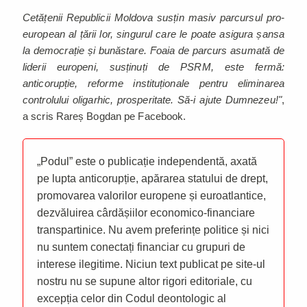
Cetățenii Republicii Moldova susțin masiv parcursul pro-
european al țării lor, singurul care le poate asigura șansa
la democrație și bunăstare. Foaia de parcurs asumată de
liderii europeni, susținuți de PSRM, este fermă:
anticorupție, reforme instituționale pentru eliminarea
controlului oligarhic, prosperitate. Să-i ajute Dumnezeu!"
,
a scris Rareș Bogdan pe Facebook.
„Podul” este o publicație independentă, axată
pe lupta anticorupție, apărarea statului de drept,
promovarea valorilor europene și euroatlantice,
dezvăluirea cârdășiilor economico-financiare
transpartinice. Nu avem preferințe politice și nici
nu suntem conectați financiar cu grupuri de
interese ilegitime. Niciun text publicat pe site-ul
nostru nu se supune altor rigori editoriale, cu
excepția celor din Codul deontologic al