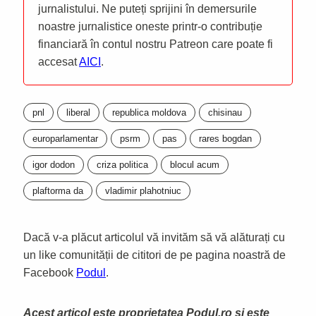
jurnalistului. Ne puteți sprijini în demersurile
noastre jurnalistice oneste printr-o contribuție
financiară în contul nostru Patreon care poate fi
accesat
AICI
.
pnl
liberal
republica moldova
chisinau
europarlamentar
psrm
pas
rares bogdan
igor dodon
criza politica
blocul acum
plaftorma da
vladimir plahotniuc
Dacă v-a plăcut articolul vă invităm să vă alăturați cu
un like comunității de cititori de pe pagina noastră de
Facebook
Podul
.
Acest articol este proprietatea Podul.ro și este