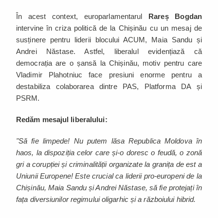
În acest context, europarlamentarul
Rareș Bogdan
intervine în criza politică de la Chișinău cu un mesaj de
susținere pentru liderii blocului ACUM, Maia Sandu și
Andrei Năstase. Astfel, liberalul evidențiază că
democrația are o șansă la Chișinău, motiv pentru care
Vladimir Plahotniuc face presiuni enorme pentru a
destabiliza colaborarea dintre PAS, Platforma DA și
PSRM.
Redăm mesajul liberalului:
"Să fie limpede! Nu putem lăsa Republica Moldova în
haos, la dispoziția celor care și-o doresc o feudă, o zonă
gri a corupției și criminalității organizate la granița de est a
Uniunii Europene! Este crucial ca liderii pro-europeni de la
Chișinău, Maia Sandu și Andrei Năstase, să fie protejați în
fața diversiunilor regimului oligarhic și a războiului hibrid.