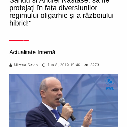
Sandu și Andrei Năstase, să fie
protejați în fața diversiunilor
regimului oligarhic și a războiului
hibrid!"
Actualitate Internă
Mircea Savin
Jun 8, 2019 15:46
3273