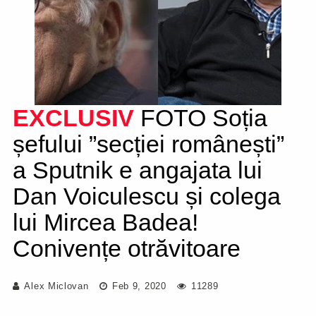
EXCLUSIV
FOTO Soția
șefului ”secției românești”
a Sputnik e angajata lui
Dan Voiculescu și colega
lui Mircea Badea!
Conivențe otrăvitoare
Alex Miclovan
Feb 9, 2020
11289