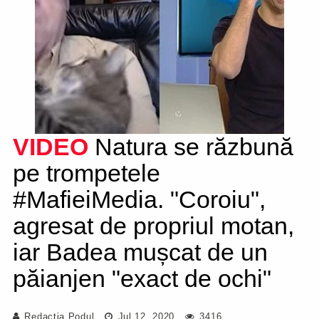
VIDEO
Natura se răzbună
pe trompetele
#MafieiMedia. "Coroiu",
agresat de propriul motan,
iar Badea mușcat de un
păianjen "exact de ochi"
Redacția Podul
Jul 12, 2020
3416