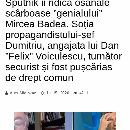
Sputnik îi ridică osanale
scârboase ”genialului”
Mircea Badea. Soția
propagandistului-șef
Dumitriu, angajata lui Dan
”Felix” Voiculescu, turnător
securist și fost pușcăriaș
de drept comun
Alex Miclovan
Jul 15, 2020
4211