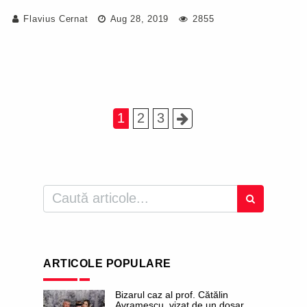
Flavius Cernat
Aug 28, 2019
2855
1
2
3
ARTICOLE POPULARE
Bizarul caz al prof. Cătălin
Avramescu, vizat de un dosar