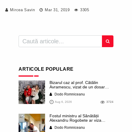
Mircea Savin
Mar 31, 2019
3305
ARTICOLE POPULARE
Bizarul caz al prof. Cătălin
Avramescu, vizat de un dosar
DIICOT pentru „pornografie
Dodo Romniceanu
infantilă”. Miroase a execuție
stalinistă. Cea mai imundă parte a
Aug 6, 2026
3724
presei publică inclusiv documente
„scurse” de la stat în care sunt
dezvăluite date ultra-personale
Fostul ministru al Sănătății
ale profesorului, inclusiv
Alexandru Rogobete ar viza
diagnostice și tratamente
funcția lui Dominic Fritz de primar
Dodo Romniceanu
al orașului Timișoara. Pesedistul