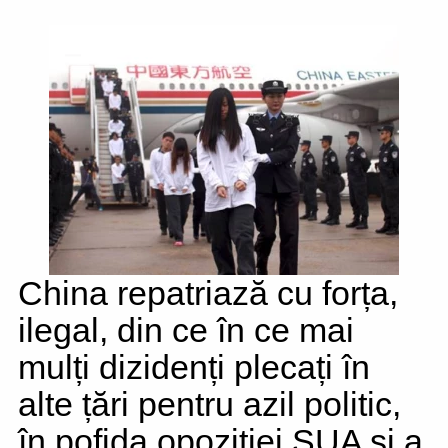
China repatriază cu forța,
ilegal, din ce în ce mai
mulți dizidenți plecați în
alte țări pentru azil politic,
în pofida opoziției SUA și a