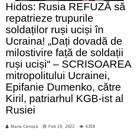
Hidos: Rusia REFUZĂ să
repatrieze trupurile
soldaților ruși uciși în
Ucraina! „Dați dovadă de
milostivire față de soldații
ruși uciși“ – SCRISOAREA
mitropolitului Ucrainei,
Epifanie Dumenko, către
Kiril, patriarhul KGB-ist al
Rusiei
Maria Cenușă
Feb 28, 2022
6358