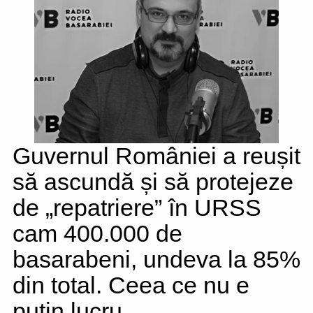
Guvernul României a reușit
să ascundă și să protejeze
de „repatriere” în URSS
cam 400.000 de
basarabeni, undeva la 85%
din total. Ceea ce nu e
puțin lucru