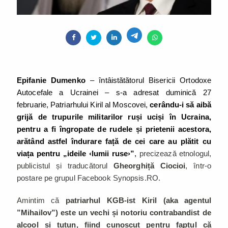
Epifanie Dumenko
– întâistătătorul Bisericii Ortodoxe
Autocefale a Ucrainei – s-a adresat duminică 27
februarie, Patriarhului Kiril al Moscovei,
cerându-i să aibă
grijă de trupurile militarilor ruși uciși în Ucraina,
pentru a fi îngropate de rudele și prietenii acestora,
arătând astfel îndurare față de cei care au plătit cu
viața pentru „ideile ‹lumii ruse›”
,
precizează etnologul,
publicistul și traducătorul
Gheorghiță Ciocioi
, într-o
postare pe grupul Facebook Synopsis.RO.
Amintim că
patriarhul KGB-ist Kiril (aka agentul
”Mihailov”) este un vechi și notoriu contrabandist de
alcool și tutun, fiind cunoscut pentru faptul că