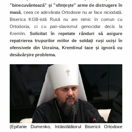
”binecuvântează” și ”sfințește” arme de distrugere în
masă
, ceea ce adevărata Ortodoxie nu ar face niciodată.
Biserica KGB-istă Rusă nu are nimic în comun cu
Ortodoxia, ci cu pan-slavismul genocidar decis la
Kremlin.
Solicitat în repetate rânduri să asigure
repatrierea trupurilor miilor de soldați ruși uciși în
ofensivele din Ucraina, Kremlinul tace și ignoră cu
desăvârșire problema.
(Epifanie Dumenko, întâistătătorul Bisericii Ortodoxe