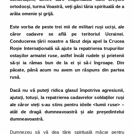
ortodocși, turma Voastră, veți găsi tăria spirituală de a
arăta omenie și grijă.
Este vorba de peste trei mii de militari ruși uciși, ale
căror cadavre se află pe teritoriul Ucrainei.
Conducerea țării noastre a făcut deja apel la Crucea
Roșie Internațională să ajute la repatrierea trupurilor
ostașilor armatei ruse, astfel încât rudele și prietenii
să-și ia rămas bun de la ei și să-i îngroape. Din
păcate, până acum nu avem un răspuns din partea
rusă.
Dacă nu vă puteți ridica glasul împotriva agresiunii,
ajutați, totuși, la repatrierea cadavrelor soldaților ruși
ale căror vieți s-au stins pentru ideile <lumii ruse> –
atât de dragă dumneavoastră și ale președintelui
dumneavoastră.
Dumnezeu să vă dea tărie spirituală măcar pentru