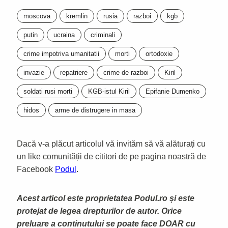
moscova
kremlin
rusia
razboi
kgb
putin
ucraina
criminali
crime impotriva umanitatii
morti
ortodoxie
invazie
repatriere
crime de razboi
Kiril
soldati rusi morti
KGB-istul Kiril
Epifanie Dumenko
hidos
arme de distrugere in masa
Dacă v-a plăcut articolul vă invităm să vă alăturați cu
un like comunității de cititori de pe pagina noastră de
Facebook
Podul
.
Acest articol este proprietatea Podul.ro și este
protejat de legea drepturilor de autor. Orice
preluare a continutului se poate face DOAR cu