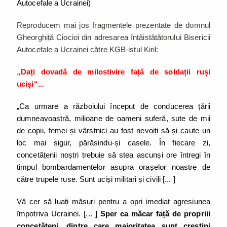
Autocefale a Ucrainei)
Reproducem mai jos fragmentele prezentate de domnul
Gheorghiță Ciocioi din adresarea întâistătătorului Bisericii
Autocefale a Ucrainei către KGB-istul Kiril:
„Dați dovadă de milostivire față de soldații ruși
uciși“...
„Ca urmare a războiului început de conducerea țării
dumneavoastră, milioane de oameni suferă, sute de mii
de copii, femei și vârstnici au fost nevoiți să-și caute un
loc mai sigur, părăsindu-și casele. În fiecare zi,
concetățenii noștri trebuie să stea ascunși ore întregi în
timpul bombardamentelor asupra orașelor noastre de
către trupele ruse. Sunt uciși militari și civili [... ]
Vă cer să luați măsuri pentru a opri imediat agresiunea
împotriva Ucrainei. [... ]
Sper ca măcar față de propriii
concetățeni, dintre care majoritatea sunt creștini