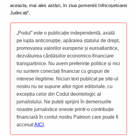
aceasta, mai ales astăzi, în ziua pomenirii Infricoșetoarei
Judecați“.
„Podul” este o publicație independentă, axată
pe lupta anticorupție, apărarea statului de drept,
promovarea valorilor europene și euroatlantice,
dezvăluirea cârdășiilor economico-financiare
transpartinice. Nu avem preferințe politice și nici
nu suntem conectați financiar cu grupuri de
interese ilegitime. Niciun text publicat pe site-ul
nostru nu se supune altor rigori editoriale, cu
excepția celor din Codul deontologic al
jurnalistului. Ne puteți sprijini în demersurile
noastre jurnalistice oneste printr-o contribuție
financiară în contul nostru Patreon care poate fi
accesat
AICI
.