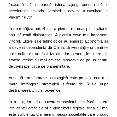
încearcă să oprească istoria ajung adesea să o
accelereze. Invazia Ucrainei a devenit Austerlitzul lui
Vladimir Putin.
În doar câțiva ani, Rusia a pierdut nu doar piețe, alianțe
sau influență diplomatică. A pierdut ceva mai important:
viitorul. Elitele sale tehnologice au emigrat. Economia sa
a devenit dependentă de China. Universitățile și centrele
sale culturale au fost izolate. Iar generațiile tinere din
statele vecine nu mai privesc Moscova ca pe un centru
de civilizație, ci ca pe o amenințare.
Această transformare psihologică este probabil cea mai
mare înfrângere strategică suferită de Rusia după
destrămarea Uniunii Sovietice.
În trecut, imperiile puteau supraviețui prin frică. În era
inteligenței artificiale și a globalizării digitale, frica nu mai
este suficientă. Oamenii urmează societățile care produc