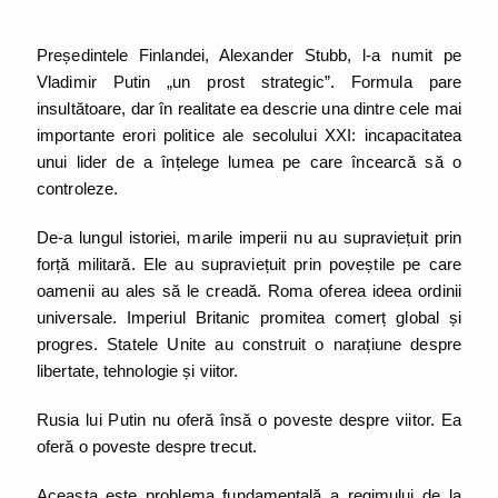
Președintele Finlandei, Alexander Stubb, l-a numit pe
Vladimir Putin „un prost strategic”. Formula pare
insultătoare, dar în realitate ea descrie una dintre cele mai
importante erori politice ale secolului XXI: incapacitatea
unui lider de a înțelege lumea pe care încearcă să o
controleze.
De-a lungul istoriei, marile imperii nu au supraviețuit prin
forță militară. Ele au supraviețuit prin poveștile pe care
oamenii au ales să le creadă. Roma oferea ideea ordinii
universale. Imperiul Britanic promitea comerț global și
progres. Statele Unite au construit o narațiune despre
libertate, tehnologie și viitor.
Rusia lui Putin nu oferă însă o poveste despre viitor. Ea
oferă o poveste despre trecut.
Aceasta este problema fundamentală a regimului de la