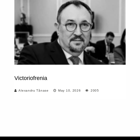
Victoriofrenia
Tă
s
Alexandru Tănase
May 10, 2026
2005
de
a
ia