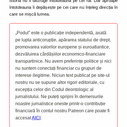
Istoria nu îi distruge întotdeauna pe cei răi. Dar aproape
întotdeauna îi depășește pe cei care nu înțeleg direcția în
care se mișcă lumea.
„Podul” este o publicație independentă, axată
pe lupta anticorupție, apărarea statului de drept,
promovarea valorilor europene și euroatlantice,
dezvăluirea cârdășiilor economico-financiare
transpartinice. Nu avem preferințe politice și nici
nu suntem conectați financiar cu grupuri de
interese ilegitime. Niciun text publicat pe site-ul
nostru nu se supune altor rigori editoriale, cu
excepția celor din Codul deontologic al
jurnalistului. Ne puteți sprijini în demersurile
noastre jurnalistice oneste printr-o contribuție
financiară în contul nostru Patreon care poate fi
accesat
AICI
.