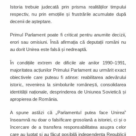
Istoria trebuie judecată prin prisma realităților timpului
respectiv, nu prin emoțiile și frustrările acumulate după
decenii de așteptare.
Primul Parlament poate fi criticat pentru anumite decizii,
erori sau omisiuni. Însă afirmația că deputații români nu
au dorit Unirea este falsă și nedreaptă.
În condițiile extrem de dificile ale anilor 1990–1991,
majoritatea acțiunilor Primului Parlament au urmărit exact
obiectivele care puteau fi atinse: reabilitarea adevărului
istoric, revenirea la simbolurile românești, consolidarea
identității naționale, desprinderea de Uniunea Sovietică și
apropierea de România.
A spune astăzi că „Parlamentul putea face Unirea”
înseamnă nu doar o falsificare grosolană a istoriei, ci și o
încercare de a transfera responsabilitatea asupra celor
care au luptat și au făcut posibilă independența Republicii