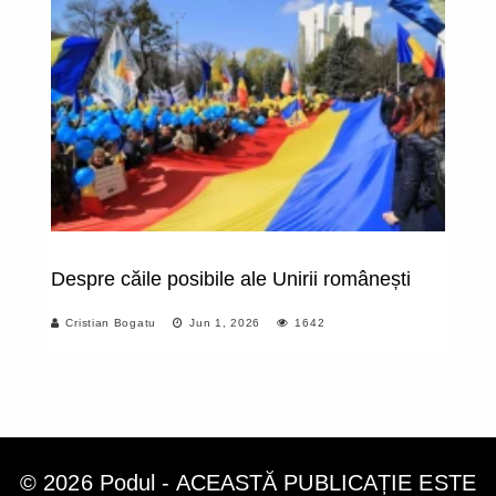
Despre căile posibile ale Unirii românești
I
Cristian Bogatu
Jun 1, 2026
1642
© 2026 Podul - ACEASTĂ PUBLICAȚIE ESTE