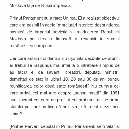
Moldova față de Rusia imperială.
Primul Parlament nu a ratat Unirea. El a realizat obiectivul
care era posibil în acele împrejurări istorice: desprinderea
pașnică de imperiul sovietic și readucerea Republicii
Moldova pe direcția firească a revenirii în spațiul
românesc și european.
Cei care astăzi condamnă cu ușurință deciziile de atunci
ar trebui să răspundă mai întâi la o întrebare simplă: ce
au făcut ei ca savanți, creatori, deputați, miniștri,
demnitari de stat în ultimii 10, 20 sau 30 de ani pentru
reunificarea celor două state românești? Nu cumva cei
care strigă cel mai tare despre „șansa ratată” din 1991
sunt tocmai cei care au profitat cel mai mult de pe urma
statului pe care pretind că ar fi vrut să-l desființeze prin
Unire?
(Pintilie Pârvan, deputat în Primul Parlament, semnatar al