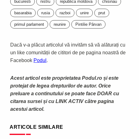
bucuresti
nistru
republica moldova
chisinau
basarabia
rusia
razboi
unire
prut
primul parlament
reunire
Pintilie Pârvan
Dacă v-a plăcut articolul vă invităm să vă alăturați cu
un like comunității de cititori de pe pagina noastră de
Facebook
Podul
.
Acest articol este proprietatea Podul.ro și este
protejat de legea drepturilor de autor. Orice
preluare a continutului se poate face DOAR cu
citarea sursei și cu LINK ACTIV către pagina
acestui articol.
ARTICOLE SIMILARE