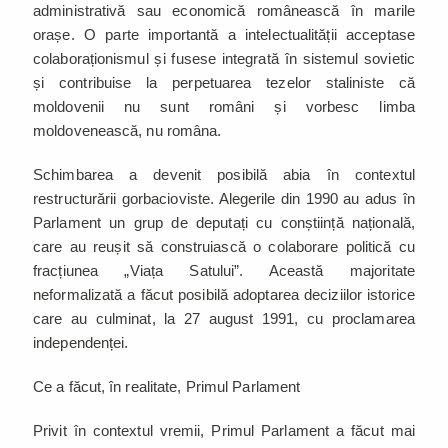
administrativă sau economică românească în marile
orașe. O parte importantă a intelectualității acceptase
colaboraționismul și fusese integrată în sistemul sovietic
și contribuise la perpetuarea tezelor staliniste că
moldovenii nu sunt români și vorbesc limba
moldovenească, nu româna.
Schimbarea a devenit posibilă abia în contextul
restructurării gorbacioviste. Alegerile din 1990 au adus în
Parlament un grup de deputați cu conștiință națională,
care au reușit să construiască o colaborare politică cu
fracțiunea „Viața Satului”. Această majoritate
neformalizată a făcut posibilă adoptarea deciziilor istorice
care au culminat, la 27 august 1991, cu proclamarea
independenței.
Ce a făcut, în realitate, Primul Parlament
Privit în contextul vremii, Primul Parlament a făcut mai