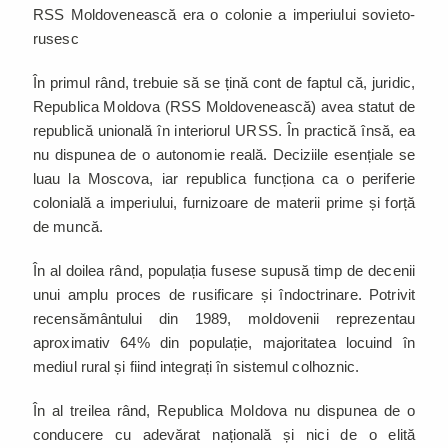
RSS Moldovenească era o colonie a imperiului sovieto-
rusesc
În primul rând, trebuie să se țină cont de faptul că, juridic,
Republica Moldova (RSS Moldovenească) avea statut de
republică unională în interiorul URSS. În practică însă, ea
nu dispunea de o autonomie reală. Deciziile esențiale se
luau la Moscova, iar republica funcționa ca o periferie
colonială a imperiului, furnizoare de materii prime și forță
de muncă.
În al doilea rând, populația fusese supusă timp de decenii
unui amplu proces de rusificare și îndoctrinare. Potrivit
recensământului din 1989, moldovenii reprezentau
aproximativ 64% din populație, majoritatea locuind în
mediul rural și fiind integrați în sistemul colhoznic.
În al treilea rând, Republica Moldova nu dispunea de o
conducere cu adevărat națională și nici de o elită