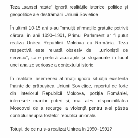
Teza „șansei ratate” ignoră realitățile istorice, politice și
geopolitice ale destrămării Uniunii Sovietice
În ultimii 10-15 ani s-au înmulțit afirmațiile gratuite potrivit
cărora, în anii 1990–1991, Primul Parlament ar fi putut
realiza Unirea Republicii Moldova cu România. Teza
respectivă este reluată obsesiv de „unioniștii de
serviciu”, care preferă acuzațiile și sloganurile în locul
unei analize serioase a contextului istoric.
În realitate, asemenea afirmații ignoră situația existentă
înainte de prăbușirea Uniunii Sovietice, raportul de forțe
din interiorul Republicii Moldova, poziția României,
interesele marilor puteri și, mai ales, disponibilitatea
Moscovei de a recurge la violență pentru a-și păstra
controlul asupra fostelor republici unionale.
Totuși, de ce nu s-a realizat Unirea în 1990–1991?