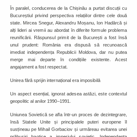
În paralel, conducerea de la Chișinău a purtat discuții cu
Bucureștiul privind perspectiva relațiilor dintre cele două
state. Mircea Snegur, Alexandru Moșanu, Ion Hadârcă și
alți lideri ai vremii au abordat în diferite formule problema
reunificării. Răspunsul primit de la București a fost însă
unul prudent: România era dispusă să recunoască
imediat independența Republicii Moldova, dar nu putea
merge mai departe în condițiile existente. Acest
angajament a fost respectat.
Unirea fără sprijin internațional era imposibilă
Un aspect esențial, ignorat adesea astăzi, este contextul
geopolitic al anilor 1990–1991.
Uniunea Sovietică se afla într-un proces de dezintegrare,
însă Statele Unite și principalele puteri europene îl
susțineau pe Mihail Gorbaciov și urmăreau evitarea unei
prăbușiri haotice a imperiului sovietic. Independența