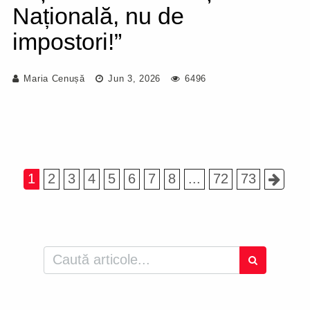
Națională, nu de
impostori!”
Maria Cenușă
Jun 3, 2026
6496
1
2
3
4
5
6
7
8
...
72
73