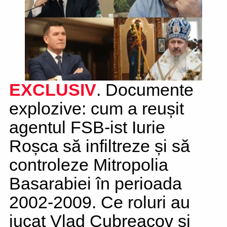
EXCLUSIV
. Documente
explozive: cum a reușit
agentul FSB-ist Iurie
Roșca să infiltreze și să
controleze Mitropolia
Basarabiei în perioada
2002-2009. Ce roluri au
jucat Vlad Cubreacov și