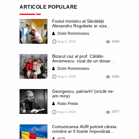
ARTICOLE POPULARE
Fostul ministru al Sănătății
Alexandru Rogobete ar viza
funcția lui Dominic Fritz de primar
Dodo Romniceanu
al orașului Timișoara. Pesedistul
publică imagini demne de Coreea
Aug 3, 2026
3459
de Nord cu femei din Timișoara
care îl strâng în brațe plângând
Bizarul caz al prof. Cătălin
Avramescu, vizat de un dosar
DIICOT pentru „pornografie
Dodo Romniceanu
infantilă”. Miroase a execuție
stalinistă. Cea mai imundă parte a
Aug 6, 2026
2482
presei publică inclusiv documente
„scurse” de la stat în care sunt
dezvăluite date ultra-personale
Georgescu, patriarh! (oricât ne-
ale profesorului, inclusiv
am mira)
diagnostice și tratamente
Radu Preda
Aug 3, 2026
2077
Comunicarea AUR potrivit căreia
românii ar fi foarte împovărați
financiar din cauza sprijinului
ACP