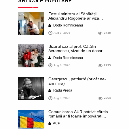
ARTICOLE POPULARE
Fostul ministru al Sănătății
Alexandru Rogobete ar viza
funcția lui Dominic Fritz de primar
Dodo Romniceanu
al orașului Timișoara. Pesedistul
publică imagini demne de Coreea
Aug 3, 2026
3448
de Nord cu femei din Timișoara
care îl strâng în brațe plângând
Bizarul caz al prof. Cătălin
Avramescu, vizat de un dosar
DIICOT pentru „pornografie
Dodo Romniceanu
infantilă”. Miroase a execuție
stalinistă. Cea mai imundă parte a
Aug 6, 2026
2239
presei publică inclusiv documente
„scurse” de la stat în care sunt
dezvăluite date ultra-personale
Georgescu, patriarh! (oricât ne-
ale profesorului, inclusiv
am mira)
diagnostice și tratamente
Radu Preda
Aug 3, 2026
2064
Comunicarea AUR potrivit căreia
românii ar fi foarte împovărați
financiar din cauza sprijinului
ACP
acordat Ucrainei este contrazisă
chiar de un articol publicat de