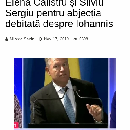
Elena Calistru și Silviu
Sergiu pentru abjecția
debitată despre Iohannis
Mircea Savin
Nov 17, 2019
5698