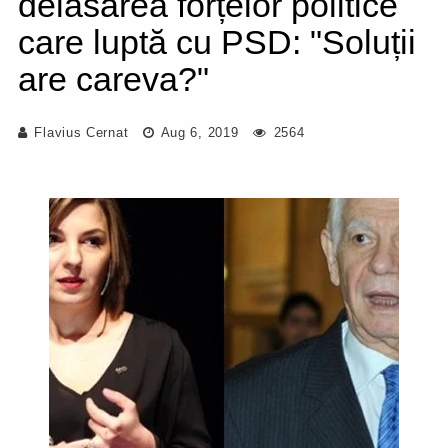
delăsarea forțelor politice
care luptă cu PSD: "Soluții
are careva?"
Flavius Cernat
Aug 6, 2019
2564