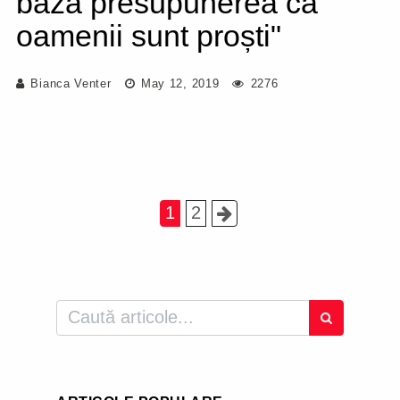
bază presupunerea că
oamenii sunt proști"
Bianca Venter
May 12, 2019
2276
1
2