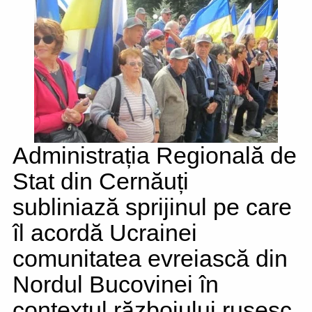
Administrația Regională de
Stat din Cernăuți
subliniază sprijinul pe care
îl acordă Ucrainei
comunitatea evreiască din
Nordul Bucovinei în
contextul războiului rusesc