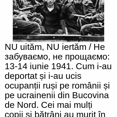
NU uităm, NU iertăm / Не
забуваємо, не прощаємо:
13-14 iunie 1941. Cum i-au
deportat și i-au ucis
ocupanții ruși pe românii și
pe ucrainenii din Bucovina
de Nord. Cei mai mulți
copii și bătrâni au murit în