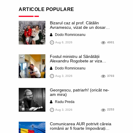
ARTICOLE POPULARE
Bizarul caz al prof. Cătălin
Avramescu, vizat de un dosar
DIICOT pentru „pornografie
Dodo Romniceanu
infantilă”. Miroase a execuție
stalinistă. Cea mai imundă parte a
Aug 6, 2026
4001
presei publică inclusiv documente
„scurse” de la stat în care sunt
dezvăluite date ultra-personale
Fostul ministru al Sănătății
ale profesorului, inclusiv
Alexandru Rogobete ar viza
diagnostice și tratamente
funcția lui Dominic Fritz de primar
Dodo Romniceanu
al orașului Timișoara. Pesedistul
publică imagini demne de Coreea
Aug 3, 2026
3703
de Nord cu femei din Timișoara
care îl strâng în brațe plângând
Georgescu, patriarh! (oricât ne-
am mira)
Radu Preda
Aug 3, 2026
2253
Comunicarea AUR potrivit căreia
românii ar fi foarte împovărați
financiar din cauza sprijinului