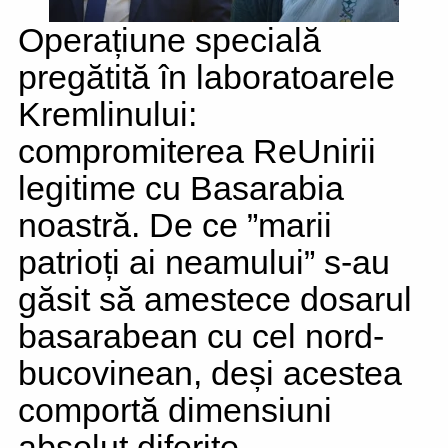
Operațiune specială
pregătită în laboratoarele
Kremlinului:
compromiterea ReUnirii
legitime cu Basarabia
noastră. De ce ”marii
patrioți ai neamului” s-au
găsit să amestece dosarul
basarabean cu cel nord-
bucovinean, deși acestea
comportă dimensiuni
absolut diferite