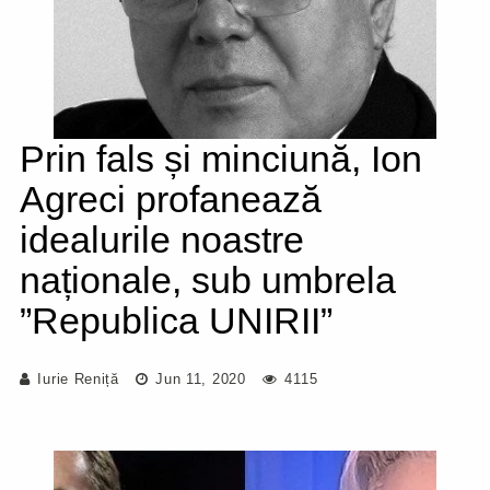
Prin fals și minciună, Ion
Agreci profanează
idealurile noastre
naționale, sub umbrela
”Republica UNIRII”
Iurie Reniță
Jun 11, 2020
4115