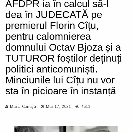
AFDPR ia în calcul să-l
dea în JUDECATĂ pe
premierul Florin Cîțu,
pentru calomnierea
domnului Octav Bjoza și a
TUTUROR foștilor deținuți
politici anticomuniști.
Minciunile lui Cîțu nu vor
sta în picioare în instanță
Maria Cenușă
Mar 17, 2021
4511