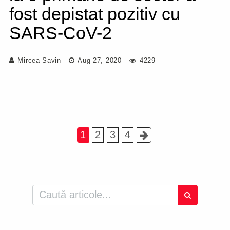
fost depistat pozitiv cu
SARS-CoV-2
Mircea Savin
Aug 27, 2020
4229
1
2
3
4