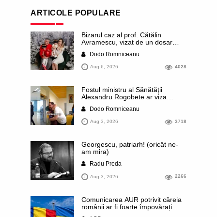
ARTICOLE POPULARE
Bizarul caz al prof. Cătălin
Avramescu, vizat de un dosar
DIICOT pentru „pornografie
Dodo Romniceanu
infantilă”. Miroase a execuție
stalinistă. Cea mai imundă parte a
Aug 6, 2026
4028
presei publică inclusiv documente
„scurse” de la stat în care sunt
dezvăluite date ultra-personale
Fostul ministru al Sănătății
ale profesorului, inclusiv
Alexandru Rogobete ar viza
diagnostice și tratamente
funcția lui Dominic Fritz de primar
Dodo Romniceanu
al orașului Timișoara. Pesedistul
publică imagini demne de Coreea
Aug 3, 2026
3718
de Nord cu femei din Timișoara
care îl strâng în brațe plângând
Georgescu, patriarh! (oricât ne-
am mira)
Radu Preda
Aug 3, 2026
2266
Comunicarea AUR potrivit căreia
românii ar fi foarte împovărați
financiar din cauza sprijinului