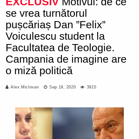
EXCLUSIV
Motivul: de ce
se vrea turnătorul
pușcăriaș Dan ”Felix”
Voiculescu student la
Facultatea de Teologie.
Campania de imagine are
o miză politică
Alex Miclovan
Sep 19, 2020
3915