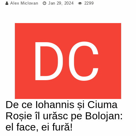
Alex Miclovan
Jan 29, 2024
2299
De ce Iohannis și Ciuma
Roșie îl urăsc pe Bolojan:
el face, ei fură!